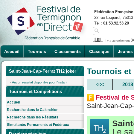
Fédération Française
22 rue Esquirol, 75013
Tél :
01.53.92.53.20
3
Il y a actuellement
Accueil
Tournois
Classements
Classique
Jeunes
Tournois et
Saint-Jean-Cap-Ferrat TH2 joker
Aucun résultat disponible pour l'instant
<<<
2018
Tournois et Compétitions
Festival de 
Accueil
Saint-Jean-Cap-
Recherche dans le Calendrier
Recherche dans les Résultats
Saint
Simultanés Permanents et Fédéraux
Le sa
Derniers résultats