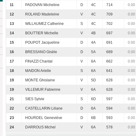
11
PADOVAN Micheline
D
4C
714
0.00
12
ROLAND Madeleine
V
4C
709
0.00
13
WILLAUMEZ Catherine
S
4C
702
0.00
14
BOUTTIER Michelle
V
4B
697
0.00
15
POUPOT Jacqueline
D
4A
691
0.00
16
BRESSANO Gisèle
D
5A
689
0.00
17
FINAZZI Chantal
V
6A
662
0.00
18
MAIDON Arielle
S
6A
641
0.00
19
MONTE Ghislaine
V
5D
628
0.00
19
VILLEMUR Fabienne
V
6A
628
0.00
21
SIES Sylvie
S
6D
597
0.00
22
CASTELLARIN Liliane
D
6A
594
0.00
23
HOURDEL Geneviève
D
6B
593
0.00
24
DARROUS Michel
V
6A
578
0.00