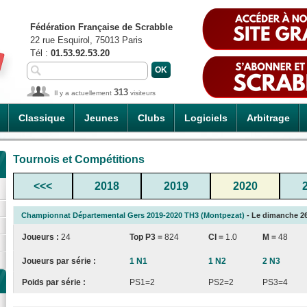
Fédération Française de Scrabble
22 rue Esquirol, 75013 Paris
Tél :
01.53.92.53.20
313
Il y a actuellement
visiteurs
Classique
Jeunes
Clubs
Logiciels
Arbitrage
Tournois et Compétitions
<<<
2018
2019
2020
Championnat Départemental Gers 2019-2020 TH3 (Montpezat)
- Le dimanche 26/
Joueurs :
24
Top P3 =
824
CI
=
1.0
M =
48
Joueurs par série :
1 N1
1 N2
2 N3
Poids par série :
PS1=2
PS2=2
PS3=4