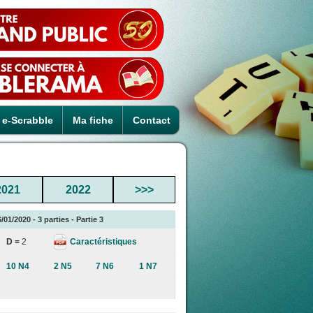
e-Scrabble
Ma fiche
Contact
2021
2022
>>>
01/2020 - 3 parties - Partie 3
Caractéristiques
D =
2
10 N4
2 N5
7 N6
1 N7