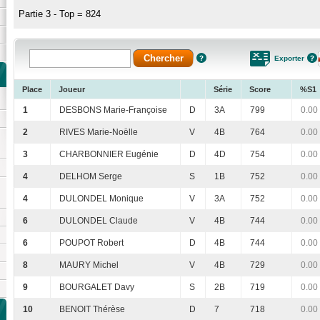
Partie 3 - Top = 824
Exporter
Place
Joueur
Série
Score
%S1
1
DESBONS Marie-Françoise
D
3A
799
0.00
2
RIVES Marie-Noëlle
V
4B
764
0.00
3
CHARBONNIER Eugénie
D
4D
754
0.00
4
DELHOM Serge
S
1B
752
0.00
4
DULONDEL Monique
V
3A
752
0.00
6
DULONDEL Claude
V
4B
744
0.00
6
POUPOT Robert
D
4B
744
0.00
8
MAURY Michel
V
4B
729
0.00
9
BOURGALET Davy
S
2B
719
0.00
10
BENOIT Thérèse
D
7
718
0.00