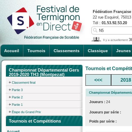
Fédération Française
22 rue Esquirol, 75013
Tél :
01.53.92.53.20
3
Il y a actuellement
Accueil
Tournois
Classements
Classique
Jeunes
Tournois et Compéti
Championnat Départemental Gers
2019-2020 TH3 (Montpezat)
<<<
2018
Classement final
Partie 3
Championnat Départemental
Partie 2
Joueurs :
24
Partie 1
Étape du Grand Prix
Joueurs par série :
Tournois et Compétitions
Poids par série :
Accueil