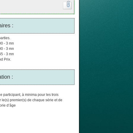
ires :
arties.
00 - 3 mn
00 - 3 mn
45 - 3 mn
d Prix.
tion :
e participant, à minima pour les trois
 le(s) premier(s) de chaque série et de
orie d’âge