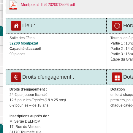
Montpezat Th3 2020012526.pdf
Lieu :
Hora
Salle des Fêtes
Tournoi en 3 p
32200 Montpezat
Partie 1 : 10h
Capacité d'accueil
Partie 2 : 14h
90 places.
Partie 3 : 16h
Étape du Gran
Droits d'engagement :
Dota
Droits d'engagement :
Dotation
24 € par joueur licencié
un lot à chaqu
12 € pour les
Espoirs (18 à 25 ans)
premiers, pour
6 € pour les – de 18 ans
chaque catég
Inscriptions auprès de :
M. Serge DELHOM
17, Rue du Vercors
31170 Tournefeuille