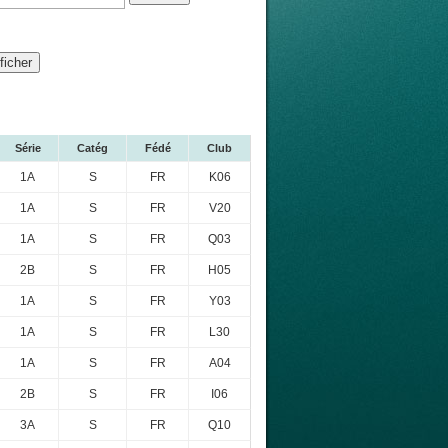
Série
Catég
Fédé
Club
1A
S
FR
K06
1A
S
FR
V20
1A
S
FR
Q03
2B
S
FR
H05
1A
S
FR
Y03
1A
S
FR
L30
1A
S
FR
A04
2B
S
FR
I06
3A
S
FR
Q10