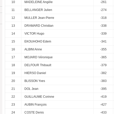
10
MADELEINE Angèle
-261
11
BELLANGER Julien
-274
12
MULLER Jean-Pierre
-318
13
DRAMARD Christian
-338
14
VICTOR Hugo
-339
15
EKOUHOHO Edem
-341
16
ALBINI Anne
-355
17
MOJARD Véronique
-365
18
DELFOUR Thibault
-379
19
HIERSO Daniel
-382
20
BLISSON Yves
-383
21
DOL Jean
-395
22
GUILLAUME Corinne
-419
23
AUBIN François
-427
24
COSTE Denis
-433