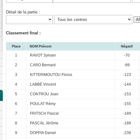
Détail de la partie :
Classement final :
Place
NOM Prénom
Négatif
1
RAVOT Sylvain
-70
2
CARO Bernard
-89
3
KITTERIMOUTOU Florus
-123
4
LABBÉ Vincent
-144
5
CONTROU Joan
-153
6
POULAT Rémy
-155
7
FRITSCH Pascal
-189
8
PASCAL Jérôme
-189
9
DOPPIA Daniel
-239