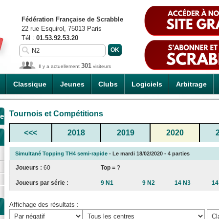
Fédération Française de Scrabble
22 rue Esquirol, 75013 Paris
Tél :
01.53.92.53.20
301
Il y a actuellement
visiteurs
Classique
Jeunes
Clubs
Logiciels
Arbitrage
Tournois et Compétitions
de
<<<
2018
2019
2020
Simultané Topping TH4 semi-rapide
- Le mardi 18/02/2020 - 4 parties
Joueurs :
60
Top =
?
Joueurs par série :
9 N1
9 N2
14 N3
14
Affichage des résultats :