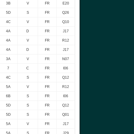
3B
V
FR
E20
5D
S
FR
Q26
4C
V
FR
Q10
4A
D
FR
J17
4A
V
FR
R12
4A
D
FR
J17
3A
V
FR
N07
7
C
FR
I06
4C
S
FR
Q12
5A
V
FR
R12
6B
S
FR
I06
5D
S
FR
Q12
5D
S
FR
Q01
5A
V
FR
J17
5A
S
FR
J29