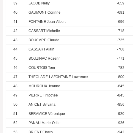
39
JACOB Nelly
-659
40
GAUMONT Corinne
-691
41
FONTAINE Jean-Albert
-696
42
CASSART Michelle
-718
43
BOUCARD Claude
-735
44
CASSART Alain
-768
45
BOUZINAC Rozenn
-771
46
COURTOIS Tom
-782
47
THEOLADE-LAFONTAINE Lawrence
-800
48
MOUROUX Jeanne
-845
49
PIERRE Timothée
-845
50
ANICET Sylvana
-856
51
BERAMICE Véronique
-920
52
PANAU Marie-Odile
-936
53
BRIENT Charly
-942