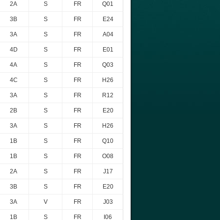
2A
S
FR
Q01
3B
S
FR
E24
3A
S
FR
A04
4D
S
FR
E01
4A
S
FR
Q03
4C
S
FR
H26
3A
S
FR
R12
2B
S
FR
E20
3A
S
FR
H26
1B
S
FR
Q10
1B
S
FR
O08
2A
S
FR
J17
3B
S
FR
E20
3A
V
FR
J03
1B
S
FR
I06