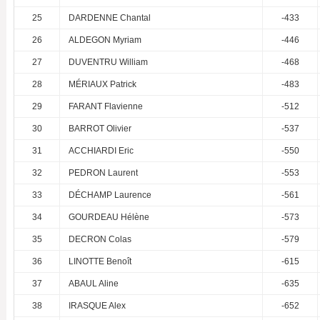
25
DARDENNE Chantal
-433
26
ALDEGON Myriam
-446
27
DUVENTRU William
-468
28
MÉRIAUX Patrick
-483
29
FARANT Flavienne
-512
30
BARROT Olivier
-537
31
ACCHIARDI Eric
-550
32
PEDRON Laurent
-553
33
DÉCHAMP Laurence
-561
34
GOURDEAU Hélène
-573
35
DECRON Colas
-579
36
LINOTTE Benoît
-615
37
ABAUL Aline
-635
38
IRASQUE Alex
-652