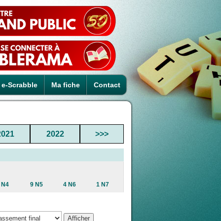
e-Scrabble
Ma fiche
Contact
2021
2022
>>>
 N4
9 N5
4 N6
1 N7