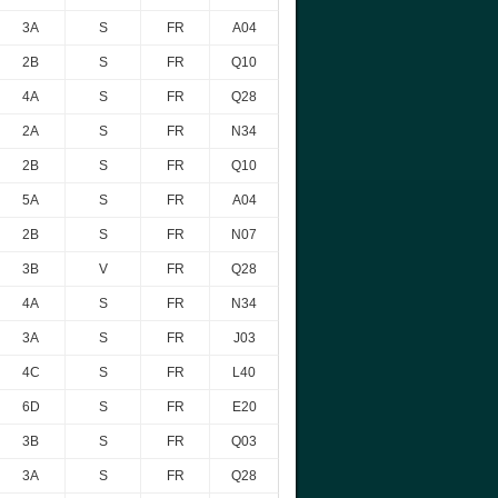
3A
S
FR
A04
2B
S
FR
Q10
4A
S
FR
Q28
2A
S
FR
N34
2B
S
FR
Q10
5A
S
FR
A04
2B
S
FR
N07
3B
V
FR
Q28
4A
S
FR
N34
3A
S
FR
J03
4C
S
FR
L40
6D
S
FR
E20
3B
S
FR
Q03
3A
S
FR
Q28