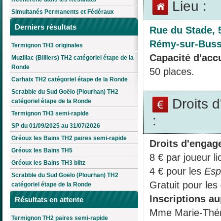
Lieu :
Simultanés Permanents et Fédéraux
Derniers résultats
Rue du Stade, 
Rémy-sur-Bus
Termignon TH3 originales
Capacité d'accu
Muzillac (Billiers) TH2 catégoriel étape de la
Ronde
50 places.
Carhaix TH2 catégoriel étape de la Ronde
Scrabble du Sud Goëlo (Plourhan) TH2
Droits 
catégoriel étape de la Ronde
Termignon TH3 semi-rapide
:
SP du 01/09/2025 au 31/07/2026
Gréoux les Bains TH2 paires semi-rapide
Droits d'engag
Gréoux les Bains TH5
8 € par joueur li
Gréoux les Bains TH3 blitz
4 € pour les
Esp
Scrabble du Sud Goëlo (Plourhan) TH2
Gratuit pour 
catégoriel étape de la Ronde
Inscriptions au
Résultats en attente
Mme Marie-Th
Termignon TH2 paires semi-rapide