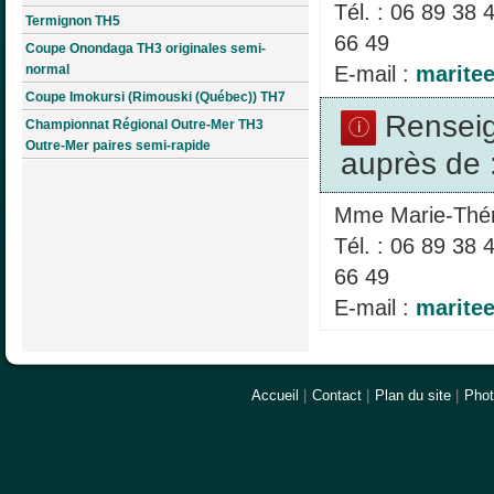
Tél. : 06 89 38 
Termignon TH5
66 49
Coupe Onondaga TH3 originales semi-
E-mail :
marite
normal
Coupe Imokursi (Rimouski (Québec)) TH7
Rensei
Championnat Régional Outre-Mer TH3
Outre-Mer paires semi-rapide
auprès de 
Mme Marie-Th
Tél. : 06 89 38 
66 49
E-mail :
marite
Accueil
|
Contact
|
Plan du site
|
Pho