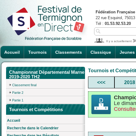
Fédération Française
22 rue Esquirol, 75013
Tél :
01.53.92.53.20
3
Il y a actuellement
Accueil
Tournois
Classements
Classique
Jeunes
Tournois et Compéti
Championnat Départemental Marne
2019-2020 TH2
<<<
2018
Classement final
Partie 2
Champio
Partie 1
Le diman
Consulter
Tournois et Compétitions
Accueil
Recherche dans le Calendrier
Recherche dans les Résultats