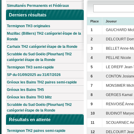
Simultanés Permanents et Fédéraux
Derniers résultats
Place
Joueur
Termignon TH3 originales
1
GAUCHARD Mick
Muzillac (Billiers) TH2 catégoriel étape de la
Ronde
2
DELCOURT Domi
Carhaix TH2 catégoriel étape de la Ronde
3
BELLET Anne-Ma
Scrabble du Sud Goëlo (Plourhan) TH2
4
PELLAE Nicole
catégoriel étape de la Ronde
5
LE DREFF Jean-
Termignon TH3 semi-rapide
SP du 01/09/2025 au 31/07/2026
6
CONTON Josian
Gréoux les Bains TH2 paires semi-rapide
7
MONSIMER Mich
Gréoux les Bains TH5
8
GERGES Kamal
Gréoux les Bains TH3 blitz
9
RENVOISÉ Anne
Scrabble du Sud Goëlo (Plourhan) TH2
catégoriel étape de la Ronde
10
BUDINOT Maryv
Résultats en attente
11
SCOUARNEC An
Termignon TH2 paires semi-rapide
12
DELCOURT Jean