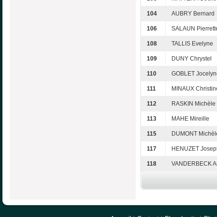
104
AUBRY Bernard
106
SALAUN Pierrett
108
TALLIS Evelyne
109
DUNY Chrystel
110
GOBLET Jocelyn
111
MINAUX Christin
112
RASKIN Michèle
113
MAHE Mireille
115
DUMONT Michèl
117
HENUZET Josep
118
VANDERBECK A