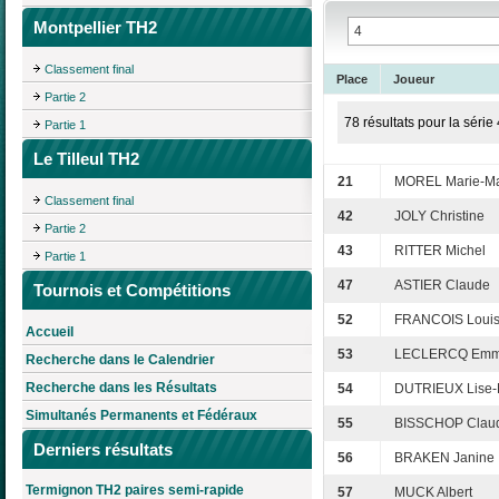
Montpellier TH2
Classement final
Place
Joueur
Partie 2
78 résultats pour la série 
Partie 1
Le Tilleul TH2
21
MOREL Marie-Ma
Classement final
42
JOLY Christine
Partie 2
43
RITTER Michel
Partie 1
47
ASTIER Claude
Tournois et Compétitions
52
FRANCOIS Loui
Accueil
53
LECLERCQ Emm
Recherche dans le Calendrier
Recherche dans les Résultats
54
DUTRIEUX Lise-
Simultanés Permanents et Fédéraux
55
BISSCHOP Clau
Derniers résultats
56
BRAKEN Janine
Termignon TH2 paires semi-rapide
57
MUCK Albert