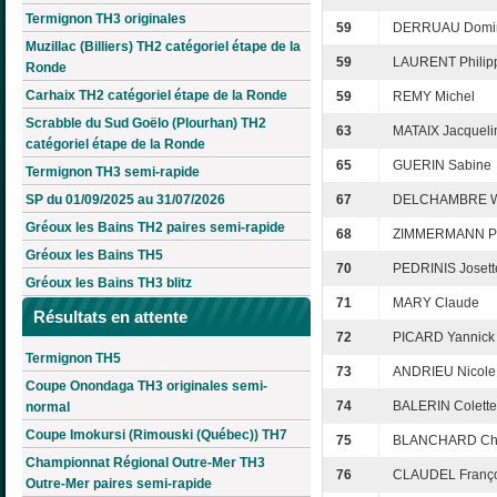
Termignon TH3 originales
59
DERRUAU Domi
Muzillac (Billiers) TH2 catégoriel étape de la
59
LAURENT Philip
Ronde
Carhaix TH2 catégoriel étape de la Ronde
59
REMY Michel
Scrabble du Sud Goëlo (Plourhan) TH2
63
MATAIX Jacqueli
catégoriel étape de la Ronde
65
GUERIN Sabine
Termignon TH3 semi-rapide
SP du 01/09/2025 au 31/07/2026
67
DELCHAMBRE Wi
Gréoux les Bains TH2 paires semi-rapide
68
ZIMMERMANN P
Gréoux les Bains TH5
70
PEDRINIS Josett
Gréoux les Bains TH3 blitz
71
MARY Claude
Résultats en attente
72
PICARD Yannick
Termignon TH5
73
ANDRIEU Nicole
Coupe Onondaga TH3 originales semi-
74
BALERIN Colette
normal
Coupe Imokursi (Rimouski (Québec)) TH7
75
BLANCHARD Cha
Championnat Régional Outre-Mer TH3
76
CLAUDEL Franço
Outre-Mer paires semi-rapide