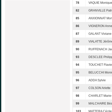
78
VAQUIE Moniqu
82
GRANVILLE Patri
85
ANXIONNAT Mon
86
VIGNERON Anne
87
GALANT Viviane
89
VIALATTE Jérôm
90
RUFFENACH Ja
93
DESCLEE Philip
94
TOUCHET Flavie
95
BELUCCHI Moni
96
ADDA Sylvie
97
COLSON Arlette
98
CHARLET Marie-
99
MALCHAIRE Béat
103
MATTERA Cécile