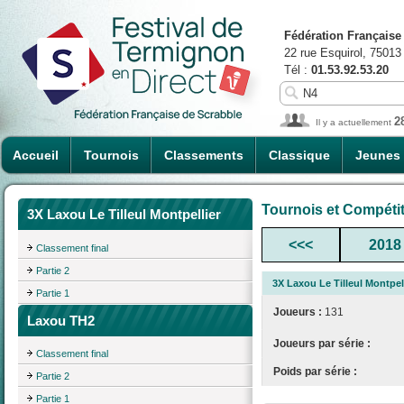
Fédération Française
22 rue Esquirol, 75013
Tél :
01.53.92.53.20
2
Il y a actuellement
Accueil
Tournois
Classements
Classique
Jeunes
Tournois et Compéti
3X Laxou Le Tilleul Montpellier
<<<
2018
Classement final
Partie 2
3X Laxou Le Tilleul Montpel
Partie 1
Joueurs :
131
Laxou TH2
Joueurs par série :
Classement final
Poids par série :
Partie 2
Partie 1