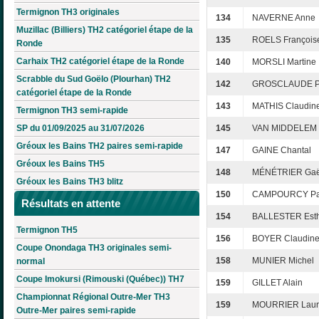
Termignon TH3 originales
134
NAVERNE Anne
Muzillac (Billiers) TH2 catégoriel étape de la
135
ROELS François
Ronde
Carhaix TH2 catégoriel étape de la Ronde
140
MORSLI Martine
Scrabble du Sud Goëlo (Plourhan) TH2
142
GROSCLAUDE Pa
catégoriel étape de la Ronde
143
MATHIS Claudin
Termignon TH3 semi-rapide
SP du 01/09/2025 au 31/07/2026
145
VAN MIDDELEM
Gréoux les Bains TH2 paires semi-rapide
147
GAINE Chantal
Gréoux les Bains TH5
148
MÉNÉTRIER Gaë
Gréoux les Bains TH3 blitz
150
CAMPOURCY Pat
Résultats en attente
154
BALLESTER Est
Termignon TH5
156
BOYER Claudin
Coupe Onondaga TH3 originales semi-
158
MUNIER Michel
normal
Coupe Imokursi (Rimouski (Québec)) TH7
159
GILLET Alain
Championnat Régional Outre-Mer TH3
159
MOURRIER Laur
Outre-Mer paires semi-rapide