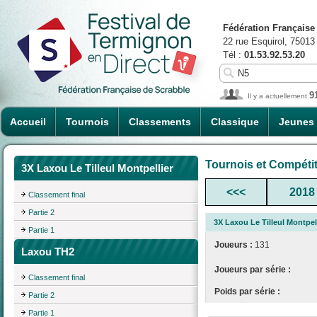
Fédération Française
22 rue Esquirol, 75013
Tél :
01.53.92.53.20
9
Il y a actuellement
Accueil
Tournois
Classements
Classique
Jeunes
Tournois et Compéti
3X Laxou Le Tilleul Montpellier
<<<
2018
Classement final
Partie 2
3X Laxou Le Tilleul Montpel
Partie 1
Joueurs :
131
Laxou TH2
Joueurs par série :
Classement final
Poids par série :
Partie 2
Partie 1