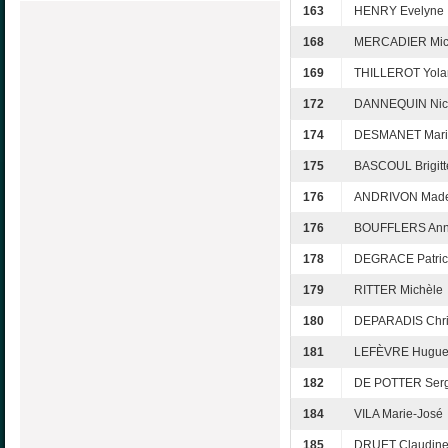
163
HENRY Evelyne
168
MERCADIER Mic
169
THILLEROT Yola
172
DANNEQUIN Nic
174
DESMANET Mari
175
BASCOUL Brigitt
176
ANDRIVON Made
176
BOUFFLERS Ann
178
DEGRACE Patric
179
RITTER Michèle
180
DEPARADIS Chri
181
LEFÈVRE Hugue
182
DE POTTER Ser
184
VILA Marie-José
185
DRUET Claudin