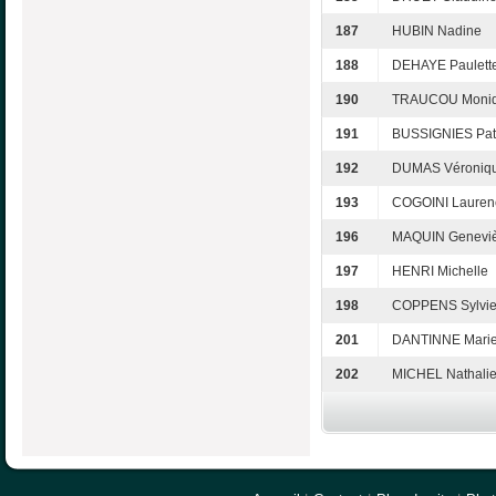
187
HUBIN Nadine
188
DEHAYE Paulett
190
TRAUCOU Moni
191
BUSSIGNIES Patr
192
DUMAS Véroniq
193
COGOINI Lauren
196
MAQUIN Genevi
197
HENRI Michelle
198
COPPENS Sylvi
201
DANTINNE Marie
202
MICHEL Nathali