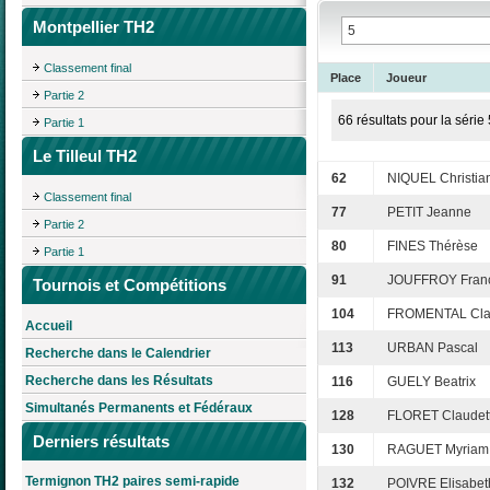
Montpellier TH2
Classement final
Place
Joueur
Partie 2
66 résultats pour la série 
Partie 1
Le Tilleul TH2
62
NIQUEL Christia
Classement final
77
PETIT Jeanne
Partie 2
80
FINES Thérèse
Partie 1
91
JOUFFROY Fran
Tournois et Compétitions
104
FROMENTAL Cla
Accueil
113
URBAN Pascal
Recherche dans le Calendrier
Recherche dans les Résultats
116
GUELY Beatrix
Simultanés Permanents et Fédéraux
128
FLORET Claudet
Derniers résultats
130
RAGUET Myriam
Termignon TH2 paires semi-rapide
132
POIVRE Elisabet