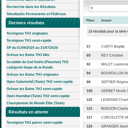
Recherche dans les Résultats
Simultanés Permanents et Fédéraux
Place
Joueur
Derniers résultats
18 résultats pour la série 
Termignon TH3 originales
Termignon TH3 semi-rapide
57
CURTY Brigitte
SP du 01/09/2025 au 31/07/2026
Gréoux les Bains TH3 blitz
85
REY Christine
Scrabble du Sud Goëlo (Plourhan) TH2
92
MALET Laurenc
catégoriel étape de la Ronde
94
BOURDILLON Ne
Gréoux les Bains TH3 originales
Open Salammbô (Tunis) TH2 semi-rapide
99
SEPTIER Régine
Gréoux les Bains TH3 semi-rapide
105
GERBET Nicole 
Open Hannibal (Tunis) TH2 semi-rapide
110
LEGRAND Chant
Championnat du Monde Élite (Tunis)
115
BOISSON Chantal
Résultats en attente
117
CORCELETTE Ma
Termignon TH2 paires semi-rapide
119
GRANGER Jeann