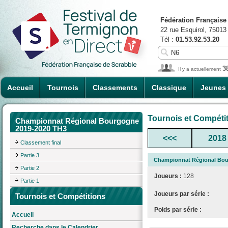
Fédération Française
22 rue Esquirol, 75013
Tél :
01.53.92.53.20
3
Il y a actuellement
Accueil
Tournois
Classements
Classique
Jeunes
Tournois et Compéti
Championnat Régional Bourgogne
2019-2020 TH3
<<<
2018
Classement final
Partie 3
Championnat Régional Bou
Partie 2
Joueurs :
128
Partie 1
Joueurs par série :
Tournois et Compétitions
Poids par série :
Accueil
Recherche dans le Calendrier