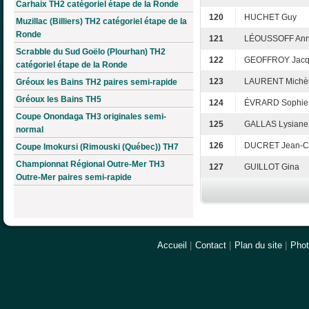
Carhaix TH2 catégoriel étape de la Ronde
120
HUCHET Guy
Muzillac (Billiers) TH2 catégoriel étape de la
Ronde
121
LÉOUSSOFF Ann
Scrabble du Sud Goëlo (Plourhan) TH2
122
GEOFFROY Jacq
catégoriel étape de la Ronde
123
LAURENT Michè
Gréoux les Bains TH2 paires semi-rapide
Gréoux les Bains TH5
124
ÉVRARD Sophie
Coupe Onondaga TH3 originales semi-
125
GALLAS Lysiane
normal
126
DUCRET Jean-C
Coupe Imokursi (Rimouski (Québec)) TH7
Championnat Régional Outre-Mer TH3
127
GUILLOT Gina
Outre-Mer paires semi-rapide
Accueil
|
Contact
|
Plan du site
|
Pho