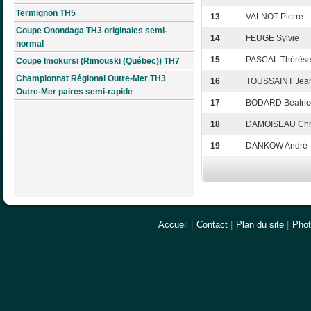
Termignon TH5
13
VALNOT Pierre
Coupe Onondaga TH3 originales semi-
14
FEUGE Sylvie
normal
15
PASCAL Thérès
Coupe Imokursi (Rimouski (Québec)) TH7
Championnat Régional Outre-Mer TH3
16
TOUSSAINT Jea
Outre-Mer paires semi-rapide
17
BODARD Béatric
18
DAMOISEAU Chri
19
DANKOW André
Accueil
|
Contact
|
Plan du site
|
Pho