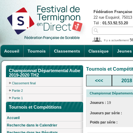
Fédération Française
22 rue Esquirol, 75013
Tél :
01.53.92.53.20
5
Il y a actuellement
Accueil
Tournois
Classements
Classique
Jeunes
Tournois et Compéti
Championnat Départemental Aube
2019-2020 TH2
<<<
2018
Classement final
Partie 2
Championnat Départementa
Partie 1
Joueurs :
19
Tournois et Compétitions
Joueurs par série :
Accueil
Poids par série :
Recherche dans le Calendrier
Recherche dans les Résultats