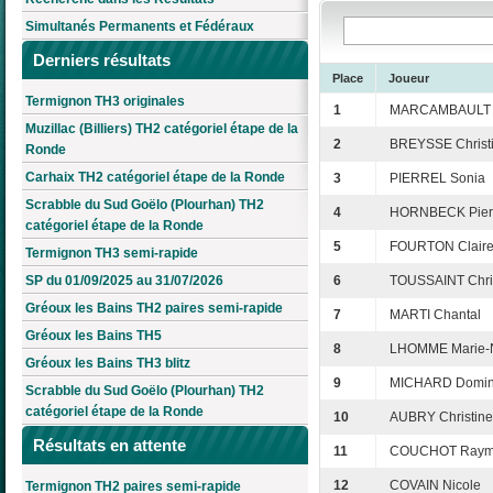
Simultanés Permanents et Fédéraux
Derniers résultats
Place
Joueur
Termignon TH3 originales
1
MARCAMBAULT 
Muzillac (Billiers) TH2 catégoriel étape de la
2
BREYSSE Christ
Ronde
Carhaix TH2 catégoriel étape de la Ronde
3
PIERREL Sonia
Scrabble du Sud Goëlo (Plourhan) TH2
4
HORNBECK Pierr
catégoriel étape de la Ronde
5
FOURTON Clair
Termignon TH3 semi-rapide
SP du 01/09/2025 au 31/07/2026
6
TOUSSAINT Chri
Gréoux les Bains TH2 paires semi-rapide
7
MARTI Chantal
Gréoux les Bains TH5
8
LHOMME Marie-N
Gréoux les Bains TH3 blitz
9
MICHARD Domin
Scrabble du Sud Goëlo (Plourhan) TH2
catégoriel étape de la Ronde
10
AUBRY Christine
Résultats en attente
11
COUCHOT Raym
12
COVAIN Nicole
Termignon TH2 paires semi-rapide