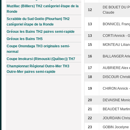
Muzillac (Billiers) TH2 catégoriel étape de la
DE BOUET DU PO
12
Ronde
Claude
Scrabble du Sud Goëlo (Plourhan) TH2
13
BONNICEL Franç
catégoriel étape de la Ronde
Gréoux les Bains TH2 paires semi-rapide
13
CORTI Annick - 
Gréoux les Bains TH5
15
MONTEAU Lilian
Coupe Onondaga TH3 originales semi-
normal
16
BALLANGER Arlet
Coupe Imokursi (Rimouski (Québec)) TH7
Championnat Régional Outre-Mer TH3
17
AUBRIERE Alex et
Outre-Mer paires semi-rapide
18
DISCOUR Christ
19
CHIRON Annick 
20
DEVAISNE Moniq
21
BEAUDET Martin
22
JOURDAIN Christ
23
GOBIN Jocelyne