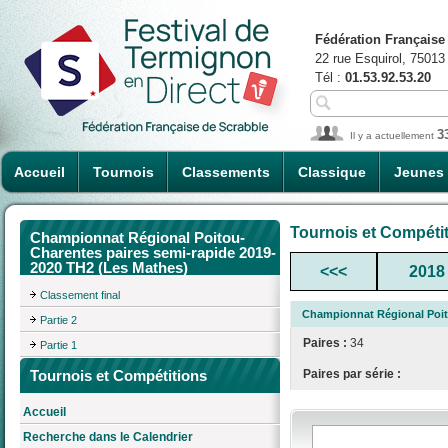
Fédération Française
22 rue Esquirol, 75013
Tél :
01.53.92.53.20
3
Il y a actuellement
Accueil
Tournois
Classements
Classique
Jeunes
Tournois et Compéti
Championnat Régional Poitou-
Charentes paires semi-rapide 2019-
2020 TH2 (Les Mathes)
<<<
2018
Classement final
Championnat Régional Poit
Partie 2
Paires :
34
Partie 1
Tournois et Compétitions
Paires par série :
Accueil
Recherche dans le Calendrier