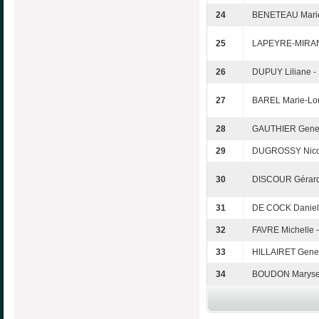
24
BENETEAU Marie
25
LAPEYRE-MIRAND
26
DUPUY Liliane -
27
BAREL Marie-Lo
28
GAUTHIER Genev
29
DUGROSSY Nicol
30
DISCOUR Gérard
31
DE COCK Daniel
32
FAVRE Michelle 
33
HILLAIRET Genev
34
BOUDON Maryse 