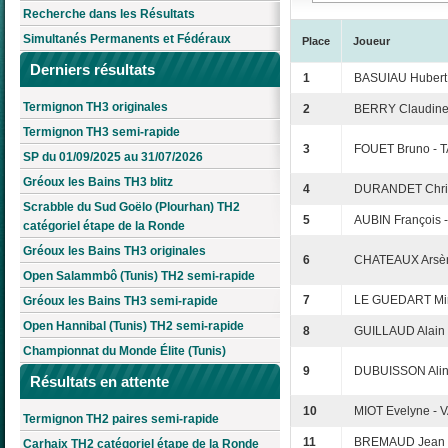
Recherche dans les Résultats
Simultanés Permanents et Fédéraux
Place
Joueur
Derniers résultats
1
BASUIAU Hubert 
Termignon TH3 originales
2
BERRY Claudine 
Termignon TH3 semi-rapide
3
FOUET Bruno - 
SP du 01/09/2025 au 31/07/2026
Gréoux les Bains TH3 blitz
4
DURANDET Christ
Scrabble du Sud Goëlo (Plourhan) TH2
5
AUBIN François
catégoriel étape de la Ronde
Gréoux les Bains TH3 originales
6
CHATEAUX Arsèn
Open Salammbô (Tunis) TH2 semi-rapide
7
LE GUEDART Mir
Gréoux les Bains TH3 semi-rapide
Open Hannibal (Tunis) TH2 semi-rapide
8
GUILLAUD Alain 
Championnat du Monde Élite (Tunis)
9
DUBUISSON Aline
Résultats en attente
10
MIOT Evelyne - 
Termignon TH2 paires semi-rapide
11
BREMAUD Jean 
Carhaix TH2 catégoriel étape de la Ronde