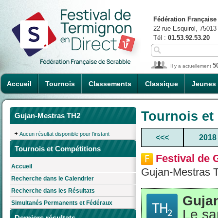
Fédération Française
22 rue Esquirol, 75013
Tél :
01.53.92.53.20
5
Il y a actuellement
Accueil
Tournois
Classements
Classique
Jeunes
Tournois et
Gujan-Mestras TH2
Aucun résultat disponible pour l'instant
<<<
2018
Tournois et Compétitions
Festival de
Accueil
Gujan-Mestras 
Recherche dans le Calendrier
Recherche dans les Résultats
Guja
Simultanés Permanents et Fédéraux
Le sa
Derniers résultats