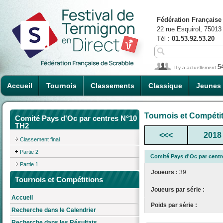
Fédération Française
22 rue Esquirol, 75013
Tél :
01.53.92.53.20
5
Il y a actuellement
Accueil
Tournois
Classements
Classique
Jeunes
Tournois et Compéti
Comité Pays d'Oc par centres N°10
TH2
<<<
2018
Classement final
Partie 2
Comité Pays d'Oc par centr
Partie 1
Joueurs :
39
Tournois et Compétitions
Joueurs par série :
Accueil
Poids par série :
Recherche dans le Calendrier
Recherche dans les Résultats