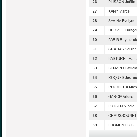
26
PLISSON Joëlle
27
KANY Marcel
28
SAVINA Evelyne
29
HERMET Franço
30
PARIS Raymond
31
GRATIAS Solang
32
PASTUREL Marie
33
BÉNARD Patrici
34
ROQUES Josian
35
ROUMIEUX Mich
36
GARCIA Arlette
37
LUTSEN Nicole
38
CHAUSSOUNET F
39
FROMENT Fabie