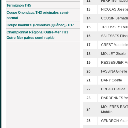
12
FERRI Bernadett
Termignon TH5
13
NICOLAS Josett
Coupe Onondaga TH3 originales semi-
normal
14
COUSIN Bernade
Coupe Imokursi (Rimouski (Québec)) TH7
15
TROUSSEY Loui
Championnat Régional Outre-Mer TH3
16
SALESSES Elisa
Outre-Mer paires semi-rapide
17
CREST Madelei
18
MOLLET Gisèle
19
RESSEGUIER Mi
20
FASSINA Ginette
21
DARY Odette
22
EREAU Claude
23
DARDENNES Yve
MOLIERES-RAY
24
Mahiko
25
GENDRON Yola