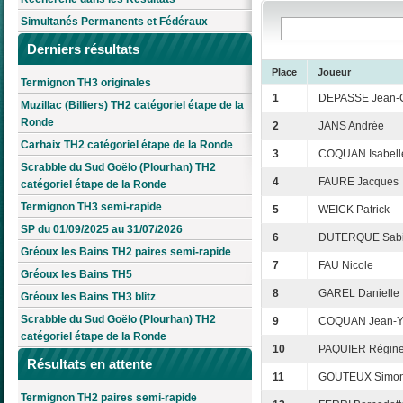
Simultanés Permanents et Fédéraux
Derniers résultats
Place
Joueur
Termignon TH3 originales
1
DEPASSE Jean-
Muzillac (Billiers) TH2 catégoriel étape de la
Ronde
2
JANS Andrée
Carhaix TH2 catégoriel étape de la Ronde
3
COQUAN Isabell
Scrabble du Sud Goëlo (Plourhan) TH2
4
FAURE Jacques
catégoriel étape de la Ronde
Termignon TH3 semi-rapide
5
WEICK Patrick
SP du 01/09/2025 au 31/07/2026
6
DUTERQUE Sab
Gréoux les Bains TH2 paires semi-rapide
7
FAU Nicole
Gréoux les Bains TH5
8
GAREL Danielle
Gréoux les Bains TH3 blitz
Scrabble du Sud Goëlo (Plourhan) TH2
9
COQUAN Jean-Y
catégoriel étape de la Ronde
10
PAQUIER Régin
Résultats en attente
11
GOUTEUX Simo
Termignon TH2 paires semi-rapide