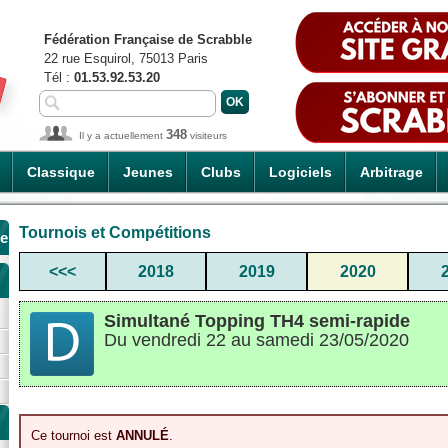
Fédération Française de Scrabble
22 rue Esquirol, 75013 Paris
Tél :
01.53.92.53.20
348
Il y a actuellement
visiteurs
Classique
Jeunes
Clubs
Logiciels
Arbitrage
Tournois et Compétitions
de
<<<
2018
2019
2020
Simultané Topping TH4 semi-rapide
Du vendredi 22 au samedi 23/05/2020
Ce tournoi est
ANNULÉ
.