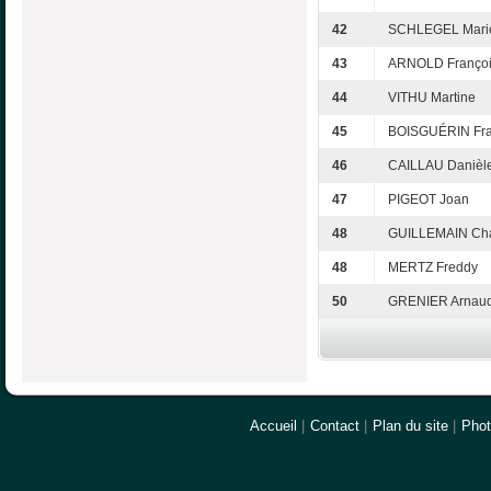
42
SCHLEGEL Marie
43
ARNOLD Franço
44
VITHU Martine
45
BOISGUÉRIN Fra
46
CAILLAU Danièl
47
PIGEOT Joan
48
GUILLEMAIN Cha
48
MERTZ Freddy
50
GRENIER Arnau
Accueil
|
Contact
|
Plan du site
|
Pho