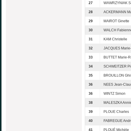
27
WAWRZYNIAK S
28
ACKERMANN Ma
29
MAIROT Ginette
30
WALCH Fabienn
31
KAM Christelle
32
JACQUES Marie-
33
BUTTET Marie-
34
SCHWEITZER Pie
35
BROUILLON Ghis
36
NEES Jean-Clau
36
WINTZ Simon
38
MALESZKA Anni
39
PLOUE Charles
40
FABREGUE Andr
41
PLOUÉ Michèle