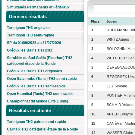
Simultanés Permanents et Fédéraux
Derniers résultats
Place
Joueur
Termignon TH3 originales
1
RUHLMANN Edit
Termignon TH3 semi-rapide
2
WINTZ Agnès
SP du 01/09/2025 au 31/07/2026
3
BOLOGNINI Mar
Gréoux les Bains TH3 blitz
Scrabble du Sud Goëlo (Plourhan) TH2
4
WETTERER Gene
catégoriel étape de la Ronde
5
DEREGNAUCOUR
Gréoux les Bains TH3 originales
6
REGORSEK Ursu
Open Salammbô (Tunis) TH2 semi-rapide
Gréoux les Bains TH3 semi-rapide
7
LEY Simone
Open Hannibal (Tunis) TH2 semi-rapide
8
PONTIER Mireill
Championnat du Monde Élite (Tunis)
9
SCHMID Yoland
Résultats en attente
10
APTER Evelyne
Termignon TH2 paires semi-rapide
11
CANÉVET Marti
Carhaix TH2 catégoriel étape de la Ronde
12
WASSER Claire