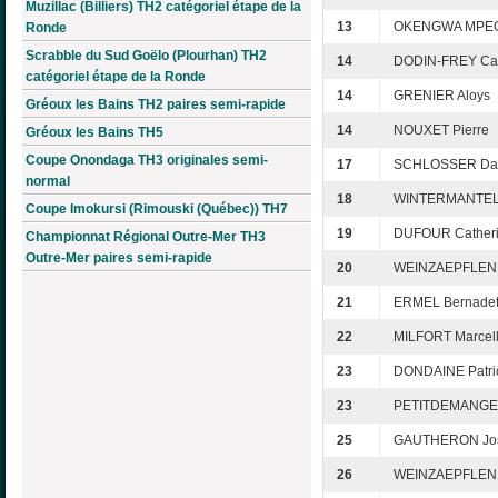
Muzillac (Billiers) TH2 catégoriel étape de la
13
OKENGWA MPEG
Ronde
Scrabble du Sud Goëlo (Plourhan) TH2
14
DODIN-FREY Car
catégoriel étape de la Ronde
14
GRENIER Aloys
Gréoux les Bains TH2 paires semi-rapide
14
NOUXET Pierre
Gréoux les Bains TH5
Coupe Onondaga TH3 originales semi-
17
SCHLOSSER Dan
normal
18
WINTERMANTEL 
Coupe Imokursi (Rimouski (Québec)) TH7
19
DUFOUR Cather
Championnat Régional Outre-Mer TH3
Outre-Mer paires semi-rapide
20
WEINZAEPFLEN 
21
ERMEL Bernadet
22
MILFORT Marcel
23
DONDAINE Patri
23
PETITDEMANGE E
25
GAUTHERON Jos
26
WEINZAEPFLEN 