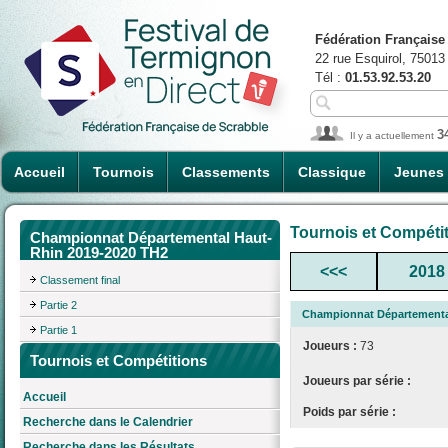
Fédération Française
22 rue Esquirol, 75013
Tél :
01.53.92.53.20
3
Il y a actuellement
Accueil
Tournois
Classements
Classique
Jeunes
Tournois et Compéti
Championnat Départemental Haut-
Rhin 2019-2020 TH2
<<<
2018
Classement final
Partie 2
Championnat Départementa
Partie 1
Joueurs :
73
Tournois et Compétitions
Joueurs par série :
Accueil
Poids par série :
Recherche dans le Calendrier
Recherche dans les Résultats