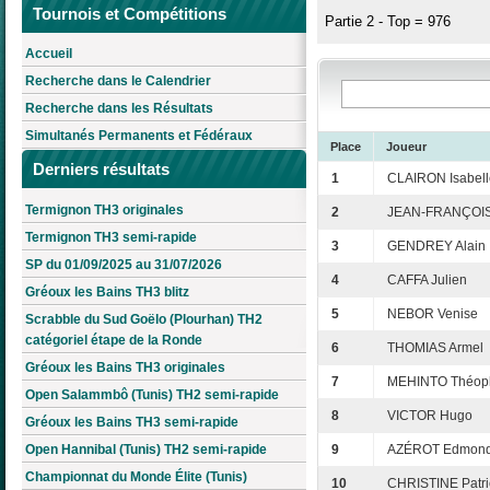
Tournois et Compétitions
Partie 2 - Top = 976
Accueil
Recherche dans le Calendrier
Recherche dans les Résultats
Simultanés Permanents et Fédéraux
Place
Joueur
Derniers résultats
1
CLAIRON Isabell
Termignon TH3 originales
2
JEAN-FRANÇOIS
Termignon TH3 semi-rapide
3
GENDREY Alain
SP du 01/09/2025 au 31/07/2026
4
CAFFA Julien
Gréoux les Bains TH3 blitz
5
NEBOR Venise
Scrabble du Sud Goëlo (Plourhan) TH2
catégoriel étape de la Ronde
6
THOMIAS Armel
Gréoux les Bains TH3 originales
7
MEHINTO Théoph
Open Salammbô (Tunis) TH2 semi-rapide
8
VICTOR Hugo
Gréoux les Bains TH3 semi-rapide
Open Hannibal (Tunis) TH2 semi-rapide
9
AZÉROT Edmon
Championnat du Monde Élite (Tunis)
10
CHRISTINE Patri