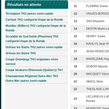
Résultats en attente
11
FLEMING Diane
Termignon TH2 paires semi-rapide
12
VIGUÈS-BOISGO
Carhaix TH2 catégoriel étape de la Ronde
13
SAO Khassim
Muzillac (Billiers) TH2 catégoriel étape de la
14
DESTIN Marie-Li
Ronde
15
HENRY Josée
Scrabble du Sud Goëlo (Plourhan) TH2
catégoriel étape de la Ronde
16
NAVILYS Jean-Pi
Gréoux les Bains TH2 paires semi-rapide
17
JEAN-FRANCOIS
Gréoux les Bains TH5
18
MADELEINE Ang
Coupe Onondaga TH3 originales semi-
normal
19
DUBOIS Maryse
Coupe Imokursi (Rimouski (Québec)) TH7
20
MACQUET Véron
Championnat Régional Outre-Mer TH3
Outre-Mer paires semi-rapide
21
ABAUL Aline
22
THEOLADE-LAFO
LECURIEUX-LA
23
Renée
23
MONROSE Sylvi