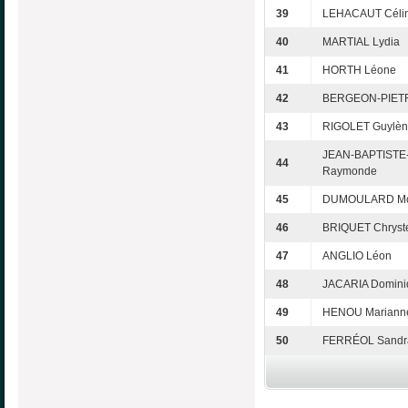
39
LEHACAUT Céli
40
MARTIAL Lydia
41
HORTH Léone
42
BERGEON-PIET
43
RIGOLET Guylè
JEAN-BAPTIST
44
Raymonde
45
DUMOULARD Mo
46
BRIQUET Chryste
47
ANGLIO Léon
48
JACARIA Domini
49
HENOU Mariann
50
FERRÉOL Sandr