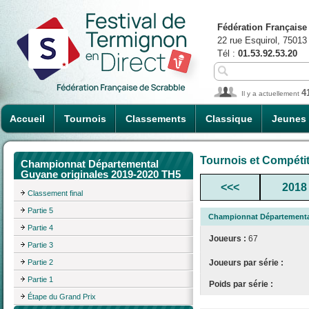
Fédération Française
22 rue Esquirol, 75013
Tél :
01.53.92.53.20
4
Il y a actuellement
Accueil
Tournois
Classements
Classique
Jeunes
Tournois et Compéti
Championnat Départemental
Guyane originales 2019-2020 TH5
<<<
2018
Classement final
Partie 5
Championnat Départemental
Partie 4
Joueurs :
67
Partie 3
Partie 2
Joueurs par série :
Partie 1
Poids par série :
Étape du Grand Prix