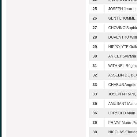
25
JOSEPH Jean-L
26
GENTILHOMME M
27
CHOVINO Sophi
28
DUVENTRU Will
29
HIPPOLYTE Guil
30
ANICET Sylvana
31
WITHNEL Régin
32
ASSELIN DE BEA
33
CHABUS Angèle
33
JOSEPH-FRANÇO
35
AMUSANT Marie
36
LORSOLD Alain
36
PRIVAT Marie-Pi
38
NICOLAS Claud