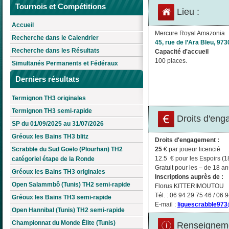
Tournois et Compétitions
Lieu :
Accueil
Mercure Royal Amazonia
Recherche dans le Calendrier
45, rue de l’Ara Bleu, 9
Recherche dans les Résultats
Capacité d'accueil
100 places.
Simultanés Permanents et Fédéraux
Derniers résultats
Termignon TH3 originales
Termignon TH3 semi-rapide
Droits d'eng
SP du 01/09/2025 au 31/07/2026
Gréoux les Bains TH3 blitz
Droits d'engagement :
25
€ par joueur licencié
Scrabble du Sud Goëlo (Plourhan) TH2
12.5 € pour les Espoirs (1
catégoriel étape de la Ronde
Gratuit pour les – de 18 an
Gréoux les Bains TH3 originales
Inscriptions auprès de :
Open Salammbô (Tunis) TH2 semi-rapide
Florus KITTERIMOUTOU
Tél. : 06 94 29 75 46 / 06 
Gréoux les Bains TH3 semi-rapide
E-mail :
liguescrabble973
Open Hannibal (Tunis) TH2 semi-rapide
Championnat du Monde Élite (Tunis)
Renseigneme