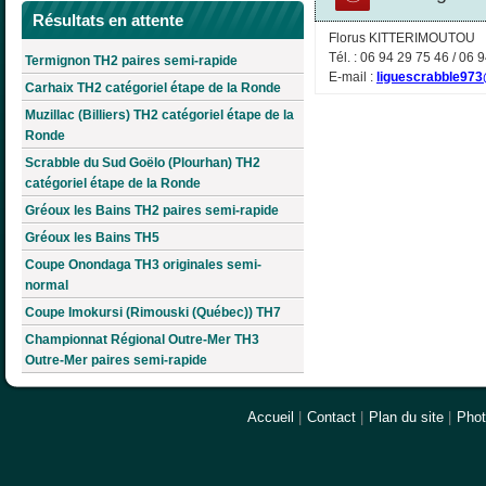
Résultats en attente
Florus KITTERIMOUTOU
Tél. : 06 94 29 75 46 / 06 
Termignon TH2 paires semi-rapide
E-mail :
liguescrabble973
Carhaix TH2 catégoriel étape de la Ronde
Muzillac (Billiers) TH2 catégoriel étape de la
Ronde
Scrabble du Sud Goëlo (Plourhan) TH2
catégoriel étape de la Ronde
Gréoux les Bains TH2 paires semi-rapide
Gréoux les Bains TH5
Coupe Onondaga TH3 originales semi-
normal
Coupe Imokursi (Rimouski (Québec)) TH7
Championnat Régional Outre-Mer TH3
Outre-Mer paires semi-rapide
Accueil
|
Contact
|
Plan du site
|
Pho