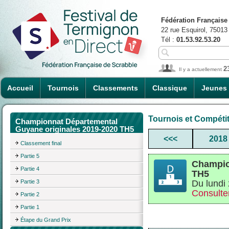
Fédération Française
22 rue Esquirol, 75013
Tél :
01.53.92.53.20
2
Il y a actuellement
Accueil
Tournois
Classements
Classique
Jeunes
Tournois et Compéti
Championnat Départemental
Guyane originales 2019-2020 TH5
<<<
2018
Classement final
Partie 5
Champio
Partie 4
TH5
Partie 3
Du lundi
Consulter
Partie 2
Partie 1
Étape du Grand Prix