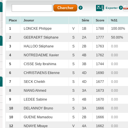
Exporter
Place
Joueur
Série
Score
%S1
1
LONCKE Philippe
V
1B
1788
100.00%
2
GEERAERT Stéphane
S
2A
1777
50.00%
3
HALLOO Stéphane
S
2B
1763
0.00
4
NOTREDAEME Xavier
S
4B
1762
0.00
5
CISSE Sidy Ibrahima
S
3B
1744
0.00
6
CHRISTIAENS Etienne
S
4D
1690
0.00
7
SECK Cheikh
S
4D
1677
0.00
8
NIANG Ahmed
S
3A
1673
0.00
9
LEDEE Sabine
S
4B
1670
0.00
10
DELANNOY Bruno
S
3A
1666
0.00
10
GUENE Mamadou
S
2B
1666
0.00
12
NDIAYE Mbaye
V
4A
1662
0.00