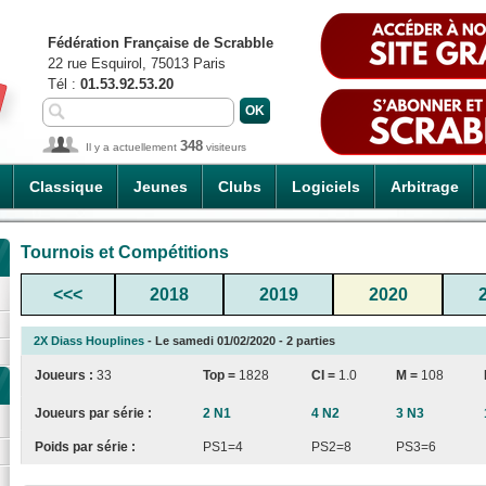
Fédération Française de Scrabble
22 rue Esquirol, 75013 Paris
Tél :
01.53.92.53.20
348
Il y a actuellement
visiteurs
Classique
Jeunes
Clubs
Logiciels
Arbitrage
Tournois et Compétitions
<<<
2018
2019
2020
2X Diass Houplines
- Le samedi 01/02/2020 - 2 parties
Joueurs :
33
Top =
1828
CI
=
1.0
M =
108
Joueurs par série :
2 N1
4 N2
3 N3
Poids par série :
PS1=4
PS2=8
PS3=6