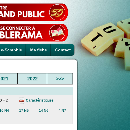
e-Scrabble
Ma fiche
Contact
2021
2022
>>>
Caractéristiques
D =
2
10 N4
17 N5
14 N6
4 N7