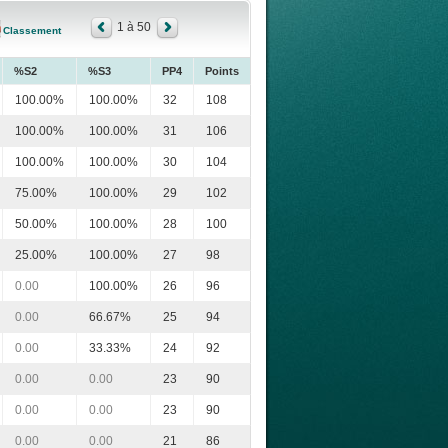
1 à 50
Classement
%S2
%S3
PP4
Points
100.00%
100.00%
32
108
100.00%
100.00%
31
106
100.00%
100.00%
30
104
75.00%
100.00%
29
102
50.00%
100.00%
28
100
25.00%
100.00%
27
98
0.00
100.00%
26
96
0.00
66.67%
25
94
0.00
33.33%
24
92
0.00
0.00
23
90
0.00
0.00
23
90
0.00
0.00
21
86