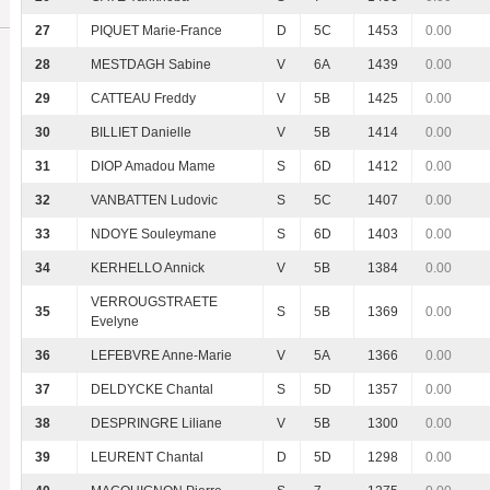
27
PIQUET Marie-France
D
5C
1453
0.00
28
MESTDAGH Sabine
V
6A
1439
0.00
29
CATTEAU Freddy
V
5B
1425
0.00
30
BILLIET Danielle
V
5B
1414
0.00
31
DIOP Amadou Mame
S
6D
1412
0.00
32
VANBATTEN Ludovic
S
5C
1407
0.00
33
NDOYE Souleymane
S
6D
1403
0.00
34
KERHELLO Annick
V
5B
1384
0.00
VERROUGSTRAETE
35
S
5B
1369
0.00
Evelyne
36
LEFEBVRE Anne-Marie
V
5A
1366
0.00
37
DELDYCKE Chantal
S
5D
1357
0.00
38
DESPRINGRE Liliane
V
5B
1300
0.00
39
LEURENT Chantal
D
5D
1298
0.00