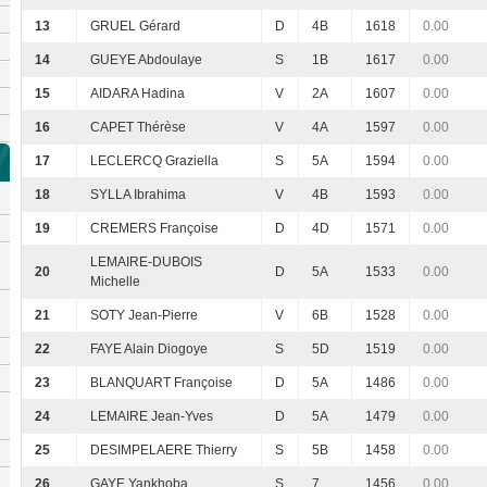
13
GRUEL Gérard
D
4B
1618
0.00
14
GUEYE Abdoulaye
S
1B
1617
0.00
15
AIDARA Hadina
V
2A
1607
0.00
16
CAPET Thérèse
V
4A
1597
0.00
17
LECLERCQ Graziella
S
5A
1594
0.00
18
SYLLA Ibrahima
V
4B
1593
0.00
19
CREMERS Françoise
D
4D
1571
0.00
LEMAIRE-DUBOIS
20
D
5A
1533
0.00
Michelle
21
SOTY Jean-Pierre
V
6B
1528
0.00
22
FAYE Alain Diogoye
S
5D
1519
0.00
23
BLANQUART Françoise
D
5A
1486
0.00
24
LEMAIRE Jean-Yves
D
5A
1479
0.00
25
DESIMPELAERE Thierry
S
5B
1458
0.00
26
GAYE Yankhoba
S
7
1456
0.00