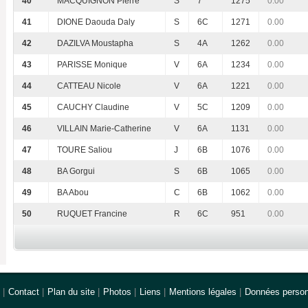
40
MACQUIGNON Pierre
S
7
1275
0.00
41
DIONE Daouda Daly
S
6C
1271
0.00
42
DAZILVA Moustapha
S
4A
1262
0.00
43
PARISSE Monique
V
6A
1234
0.00
44
CATTEAU Nicole
V
6A
1221
0.00
45
CAUCHY Claudine
V
5C
1209
0.00
46
VILLAIN Marie-Catherine
V
6A
1131
0.00
47
TOURE Saliou
J
6B
1076
0.00
48
BA Gorgui
S
6B
1065
0.00
49
BA Abou
C
6B
1062
0.00
50
RUQUET Francine
R
6C
951
0.00
|
Contact
|
Plan du site
|
Photos
|
Liens
|
Mentions légales
|
Données person