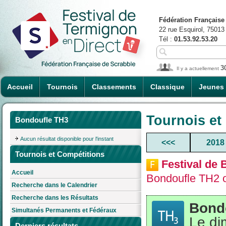
Fédération Française
22 rue Esquirol, 75013
Tél :
01.53.92.53.20
3
Il y a actuellement
Accueil
Tournois
Classements
Classique
Jeunes
Tournois et
Bondoufle TH3
Aucun résultat disponible pour l'instant
<<<
2018
Tournois et Compétitions
Festival de 
Accueil
Bondoufle TH2 o
Recherche dans le Calendrier
Recherche dans les Résultats
Bond
Simultanés Permanents et Fédéraux
Le di
Derniers résultats