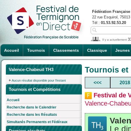
Fédération Française
22 rue Esquirol, 75013
Tél :
01.53.92.53.20
3
Il y a actuellement
Accueil
Tournois
Classements
Classique
Jeunes
Tournois et
Valence-Chabeuil TH3
Aucun résultat disponible pour l'instant
<<<
2018
Tournois et Compétitions
Festival de 
Accueil
Valence-Chabeui
Recherche dans le Calendrier
Recherche dans les Résultats
Vale
Simultanés Permanents et Fédéraux
Le di
Derniers résultats