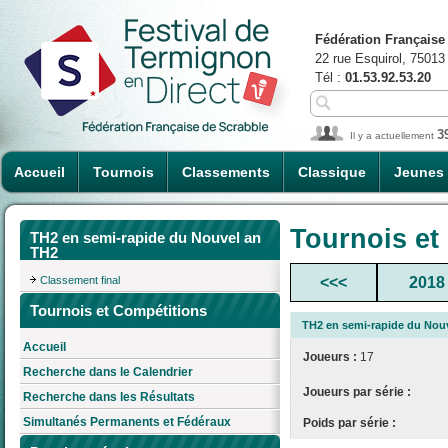
Fédération Française
22 rue Esquirol, 75013
Tél :
01.53.92.53.20
3
Il y a actuellement
Accueil
Tournois
Classements
Classique
Jeunes
Tournois et
TH2 en semi-rapide du Nouvel an
TH2
Classement final
<<<
2018
Tournois et Compétitions
TH2 en semi-rapide du Nou
Accueil
Joueurs :
17
Recherche dans le Calendrier
Joueurs par série :
Recherche dans les Résultats
Simultanés Permanents et Fédéraux
Poids par série :