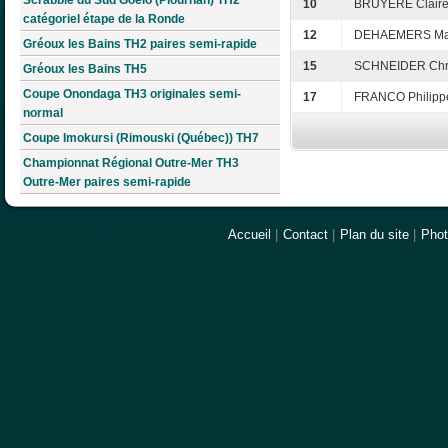
10
BRUYÈRE Clair
catégoriel étape de la Ronde
12
DEHAEMERS Ma
Gréoux les Bains TH2 paires semi-rapide
15
SCHNEIDER Chri
Gréoux les Bains TH5
Coupe Onondaga TH3 originales semi-
17
FRANCO Philipp
normal
Coupe Imokursi (Rimouski (Québec)) TH7
Championnat Régional Outre-Mer TH3
Outre-Mer paires semi-rapide
Accueil
|
Contact
|
Plan du site
|
Pho