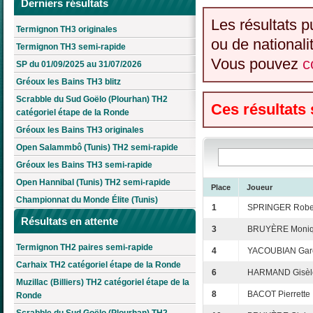
Derniers résultats
Les résultats p
Termignon TH3 originales
ou de nationali
Termignon TH3 semi-rapide
Vous pouvez
c
SP du 01/09/2025 au 31/07/2026
Gréoux les Bains TH3 blitz
Scrabble du Sud Goëlo (Plourhan) TH2
Ces résultats
catégoriel étape de la Ronde
Gréoux les Bains TH3 originales
Open Salammbô (Tunis) TH2 semi-rapide
Gréoux les Bains TH3 semi-rapide
Open Hannibal (Tunis) TH2 semi-rapide
Place
Joueur
Championnat du Monde Élite (Tunis)
1
SPRINGER Robe
Résultats en attente
3
BRUYÈRE Moni
Termignon TH2 paires semi-rapide
4
YACOUBIAN Gar
Carhaix TH2 catégoriel étape de la Ronde
6
HARMAND Gisèl
Muzillac (Billiers) TH2 catégoriel étape de la
8
BACOT Pierrette
Ronde
Scrabble du Sud Goëlo (Plourhan) TH2