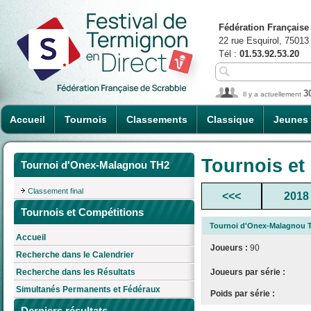
Fédération Française
22 rue Esquirol, 75013
Tél :
01.53.92.53.20
3
Il y a actuellement
Accueil
Tournois
Classements
Classique
Jeunes
Tournois et
Tournoi d'Onex-Malagnou TH2
Classement final
<<<
2018
Tournois et Compétitions
Tournoi d'Onex-Malagnou 
Accueil
Joueurs :
90
Recherche dans le Calendrier
Joueurs par série :
Recherche dans les Résultats
Simultanés Permanents et Fédéraux
Poids par série :
Derniers résultats