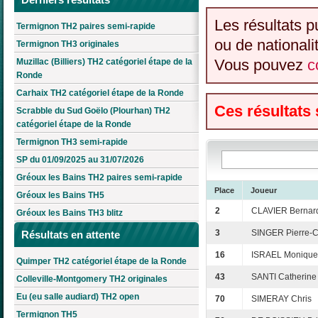
Les résultats p
Termignon TH2 paires semi-rapide
ou de nationali
Termignon TH3 originales
Vous pouvez
c
Muzillac (Billiers) TH2 catégoriel étape de la
Ronde
Carhaix TH2 catégoriel étape de la Ronde
Ces résultats
Scrabble du Sud Goëlo (Plourhan) TH2
catégoriel étape de la Ronde
Termignon TH3 semi-rapide
SP du 01/09/2025 au 31/07/2026
Gréoux les Bains TH2 paires semi-rapide
Place
Joueur
Gréoux les Bains TH5
2
CLAVIER Bernar
Gréoux les Bains TH3 blitz
3
SINGER Pierre-
Résultats en attente
16
ISRAEL Monique
Quimper TH2 catégoriel étape de la Ronde
43
SANTI Catherine
Colleville-Montgomery TH2 originales
Eu (eu salle audiard) TH2 open
70
SIMERAY Chris
Termignon TH5