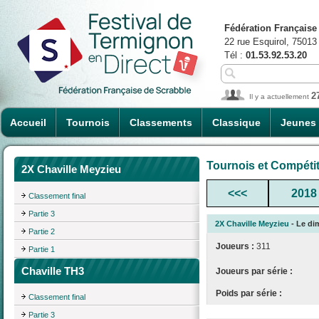
Fédération Française
22 rue Esquirol, 75013
Tél :
01.53.92.53.20
2
Il y a actuellement
Accueil
Tournois
Classements
Classique
Jeunes
Tournois et Compéti
2X Chaville Meyzieu
<<<
2018
Classement final
Partie 3
2X Chaville Meyzieu
- Le di
Partie 2
Joueurs :
311
Partie 1
Chaville TH3
Joueurs par série :
Poids par série :
Classement final
Partie 3