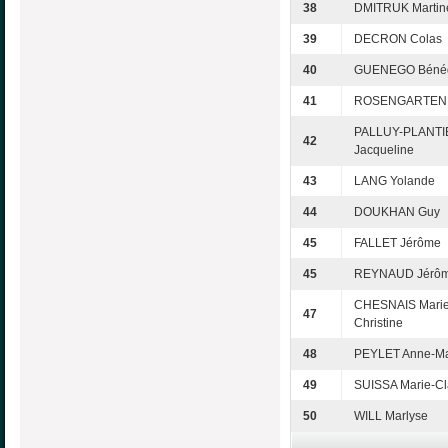
38
DMITRUK Martin
39
DECRON Colas
40
GUENEGO Bénéd
41
ROSENGARTEN 
PALLUY-PLANTI
42
Jacqueline
43
LANG Yolande
44
DOUKHAN Guy
45
FALLET Jérôme
45
REYNAUD Jérô
CHESNAIS Marie
47
Christine
48
PEYLET Anne-Ma
49
SUISSA Marie-Cl
50
WILL Marlyse