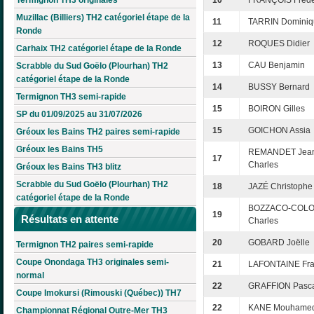
10
FRANÇOIS Frédé
Muzillac (Billiers) TH2 catégoriel étape de la
11
TARRIN Dominiq
Ronde
12
ROQUES Didier
Carhaix TH2 catégoriel étape de la Ronde
13
CAU Benjamin
Scrabble du Sud Goëlo (Plourhan) TH2
catégoriel étape de la Ronde
14
BUSSY Bernard
Termignon TH3 semi-rapide
15
BOIRON Gilles
SP du 01/09/2025 au 31/07/2026
15
GOICHON Assia
Gréoux les Bains TH2 paires semi-rapide
Gréoux les Bains TH5
REMANDET Jea
17
Charles
Gréoux les Bains TH3 blitz
Scrabble du Sud Goëlo (Plourhan) TH2
18
JAZÉ Christophe
catégoriel étape de la Ronde
BOZZACO-COL
19
Résultats en attente
Charles
20
GOBARD Joëlle
Termignon TH2 paires semi-rapide
Coupe Onondaga TH3 originales semi-
21
LAFONTAINE Fra
normal
22
GRAFFION Pasc
Coupe Imokursi (Rimouski (Québec)) TH7
22
KANE Mouhame
Championnat Régional Outre-Mer TH3