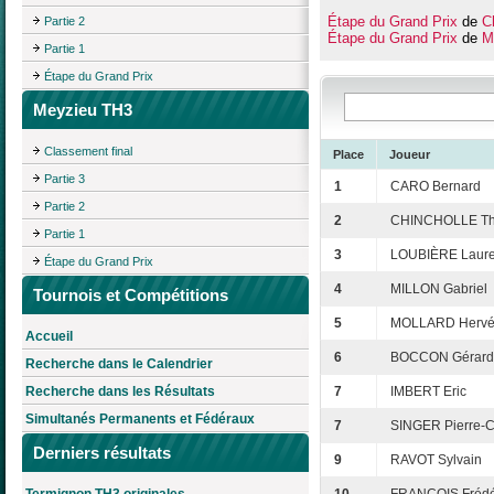
Étape du Grand Prix
de
Ch
Partie 2
Étape du Grand Prix
de
M
Partie 1
Étape du Grand Prix
Meyzieu TH3
Classement final
Place
Joueur
Partie 3
1
CARO Bernard
Partie 2
2
CHINCHOLLE Thi
Partie 1
3
LOUBIÈRE Laure
Étape du Grand Prix
4
MILLON Gabriel
Tournois et Compétitions
5
MOLLARD Herv
Accueil
6
BOCCON Gérard
Recherche dans le Calendrier
Recherche dans les Résultats
7
IMBERT Eric
Simultanés Permanents et Fédéraux
7
SINGER Pierre-
Derniers résultats
9
RAVOT Sylvain
Termignon TH3 originales