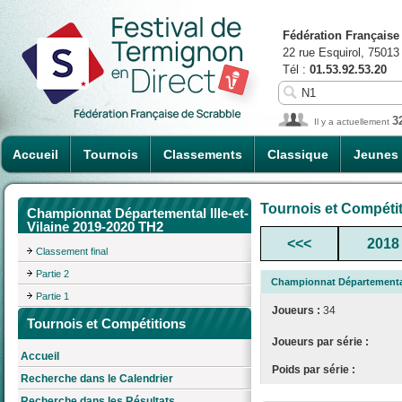
Fédération Française
22 rue Esquirol, 75013
Tél :
01.53.92.53.20
3
Il y a actuellement
Accueil
Tournois
Classements
Classique
Jeunes
Tournois et Compéti
Championnat Départemental Ille-et-
Vilaine 2019-2020 TH2
<<<
2018
Classement final
Partie 2
Championnat Départemental 
Partie 1
Joueurs :
34
Tournois et Compétitions
Joueurs par série :
Accueil
Poids par série :
Recherche dans le Calendrier
Recherche dans les Résultats