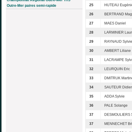
Championnat Régional Outre-Mer TH3
25
HUTEAU Eugéni
Outre-Mer paires semi-rapide
26
BERTRAND Mag
27
MAES Daniel
28
LARMINIER Laur
29
RAYNAUD Sylvi
30
AMBERT Liliane
31
LACRAMPE Sylv
32
LEURQUIN Eric
33
DMITRUK Martin
34
SAUTEUR Didier
35
ADDA Sylvie
36
PALE Solange
37
DESMOULIERS S
37
MENNECHET Brig