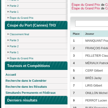
Étape du Grand Prix
de
C
Partie 2
Étape du Grand Prix
de
C
Partie 1
Étape du Grand Prix
Coupe du Port (Cannes) TH3
Place
Joueur
Classement final
Partie 3
1
MANIQUANT Fra
Partie 2
2
FRANÇOIS Frédé
Partie 1
3
PELLETIER Cla
Étape du Grand Prix
4
MÉRIAUX Patric
Tournois et Compétitions
5
CERF Gilbert
Accueil
6
BRÈS Jacky
Recherche dans le Calendrier
7
LIRIS Gilbert
Recherche dans les Résultats
Simultanés Permanents et Fédéraux
7
ONILLON Michel
Derniers résultats
9
PERROT Lucien