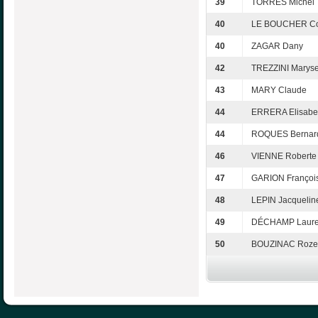
39
TORRES Michel
40
LE BOUCHER Co
40
ZAGAR Dany
42
TREZZINI Marys
43
MARY Claude
44
ERRERA Elisabe
44
ROQUES Bernar
46
VIENNE Roberte
47
GARION Françoi
48
LEPIN Jacquelin
49
DÉCHAMP Laur
50
BOUZINAC Roze