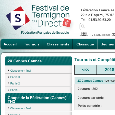
Fédération Française
22 rue Esquirol, 75013
Tél :
01.53.92.53.20
3
Il y a actuellement
Accueil
Tournois
Classements
Classique
Jeunes
Tournois et Compéti
2X Cannes Cannes
<<<
2018
Classement final
Partie 3
2X Cannes Cannes
- Le mard
Partie 2
Joueurs :
362
Partie 1
Coupe de la Fédération (Cannes)
Joueurs par série :
TH3
Poids par série :
Classement final
Partie 3