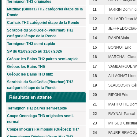
10
BURY Françoise
Termignon TH3 originales
Muzillac (Billiers) TH2 catégoriel étape de la
11
TARRIN Dominiq
Ronde
12
PILLARD Jean-M
Carhaix TH2 catégoriel étape de la Ronde
13
JEFFREDO Clau
Scrabble du Sud Goëlo (Plourhan) TH2
catégoriel étape de la Ronde
14
RANDI Alain
Termignon TH3 semi-rapide
15
BONNOT Eric
SP du 01/09/2025 au 31/07/2026
16
MARCHAL Claud
Gréoux les Bains TH2 paires semi-rapide
17
VAMBAIRGUE Wi
Gréoux les Bains TH5
Gréoux les Bains TH3 blitz
18
ALLAGNAT Lione
Scrabble du Sud Goëlo (Plourhan) TH2
19
SLABODSKY Gér
catégoriel étape de la Ronde
20
RIPONI Eric
Résultats en attente
21
MATHIOTTE Dom
Termignon TH2 paires semi-rapide
22
RAYNAL Pascal
Coupe Onondaga TH3 originales semi-
normal
23
MIFSUD Christia
Coupe Imokursi (Rimouski (Québec)) TH7
24
FAURE-BRAC Syl