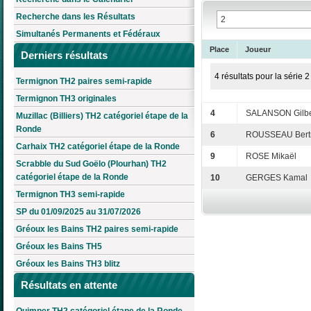
Recherche dans les Résultats
Simultanés Permanents et Fédéraux
Place
Joueur
Derniers résultats
4 résultats pour la série 2
Termignon TH2 paires semi-rapide
Termignon TH3 originales
4
SALANSON Gilbe
Muzillac (Billiers) TH2 catégoriel étape de la
Ronde
6
ROUSSEAU Bert
Carhaix TH2 catégoriel étape de la Ronde
9
ROSE Mikaël
Scrabble du Sud Goëlo (Plourhan) TH2
catégoriel étape de la Ronde
10
GERGES Kamal
Termignon TH3 semi-rapide
SP du 01/09/2025 au 31/07/2026
Gréoux les Bains TH2 paires semi-rapide
Gréoux les Bains TH5
Gréoux les Bains TH3 blitz
Résultats en attente
Quimper TH2 catégoriel étape de la Ronde