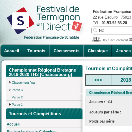
Fédération Française
22 rue Esquirol, 75013
Tél :
01.53.92.53.20
3
Il y a actuellement
Accueil
Tournois
Classements
Classique
Jeunes
Tournois et Compéti
Championnat Régional Bretagne
2019-2020 TH3 (Châteaubourg)
<<<
2018
Classement final
Partie 3
Championnat Régional Bre
Partie 2
Joueurs :
104
Partie 1
Joueurs par série :
Tournois et Compétitions
Poids par série :
Accueil
Recherche dans le Calendrier