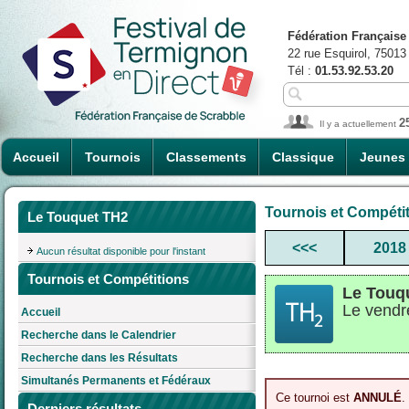
Fédération Française
22 rue Esquirol, 75013
Tél :
01.53.92.53.20
2
Il y a actuellement
Accueil
Tournois
Classements
Classique
Jeunes
Tournois et Compéti
Le Touquet TH2
<<<
2018
Aucun résultat disponible pour l'instant
Tournois et Compétitions
Le Touq
Le vendr
Accueil
Recherche dans le Calendrier
Recherche dans les Résultats
Simultanés Permanents et Fédéraux
Ce tournoi est
ANNULÉ
.
Derniers résultats