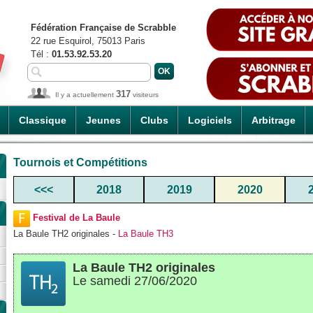
Fédération Française de Scrabble
22 rue Esquirol, 75013 Paris
Tél :
01.53.92.53.20
317
Il y a actuellement
visiteurs
Classique
Jeunes
Clubs
Logiciels
Arbitrage
Tournois et Compétitions
<<<
2018
2019
2020
Festival de La Baule
La Baule TH2 originales -
La Baule TH3
La Baule TH2 originales
Le samedi 27/06/2020