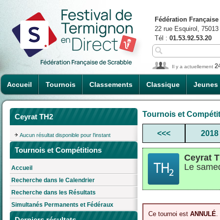
Fédération Française
22 rue Esquirol, 75013
Tél :
01.53.92.53.20
2
Il y a actuellement
Accueil
Tournois
Classements
Classique
Jeunes
Tournois et Compéti
Ceyrat TH2
<<<
2018
Aucun résultat disponible pour l'instant
Tournois et Compétitions
Ceyrat 
Le samed
Accueil
Recherche dans le Calendrier
Recherche dans les Résultats
Simultanés Permanents et Fédéraux
Ce tournoi est
ANNULÉ
.
Derniers résultats