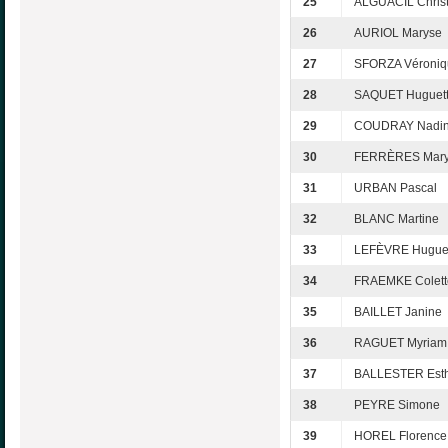
25
ALGUACIL Christ
26
AURIOL Maryse
27
SFORZA Véroniq
28
SAQUET Huguet
29
COUDRAY Nadi
30
FERRÈRES Mar
31
URBAN Pascal
32
BLANC Martine
33
LEFÈVRE Hugue
34
FRAEMKE Colett
35
BAILLET Janine
36
RAGUET Myriam
37
BALLESTER Est
38
PEYRE Simone
39
HOREL Florence