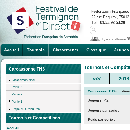
Fédération Française
22 rue Esquirol, 75013
Tél :
01.53.92.53.20
3
Il y a actuellement
Accueil
Tournois
Classements
Classique
Jeunes
Tournois et Compéti
Carcassonne TH3
<<<
2018
Classement final
Partie 3
Carcassonne TH3
- Le diman
Partie 2
Joueurs :
42
Partie 1
Étape du Grand Prix
Joueurs par série :
Tournois et Compétitions
Poids par série :
Accueil