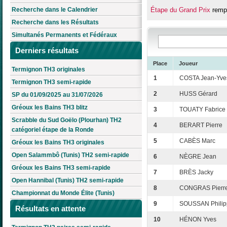
Recherche dans le Calendrier
Étape du Grand Prix
remp
Recherche dans les Résultats
Simultanés Permanents et Fédéraux
Derniers résultats
Place
Joueur
Termignon TH3 originales
1
COSTA Jean-Yve
Termignon TH3 semi-rapide
2
HUSS Gérard
SP du 01/09/2025 au 31/07/2026
Gréoux les Bains TH3 blitz
3
TOUATY Fabrice
Scrabble du Sud Goëlo (Plourhan) TH2
4
BERART Pierre
catégoriel étape de la Ronde
5
CABÈS Marc
Gréoux les Bains TH3 originales
Open Salammbô (Tunis) TH2 semi-rapide
6
NÈGRE Jean
Gréoux les Bains TH3 semi-rapide
7
BRÈS Jacky
Open Hannibal (Tunis) TH2 semi-rapide
8
CONGRAS Pierr
Championnat du Monde Élite (Tunis)
9
SOUSSAN Philip
Résultats en attente
10
HÉNON Yves