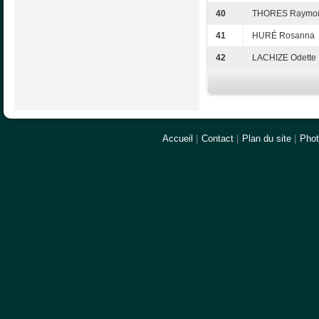
40
THORES Raymo
41
HURÉ Rosanna
42
LACHIZE Odette
Accueil
|
Contact
|
Plan du site
|
Pho