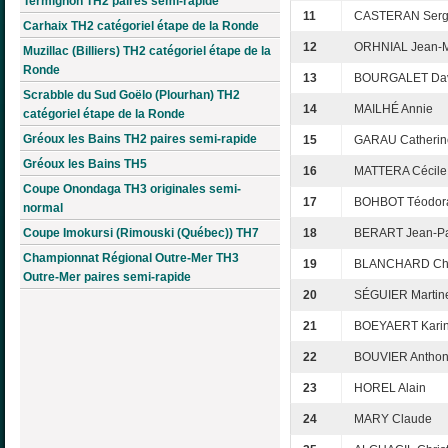
Termignon TH2 paires semi-rapide
11
CASTERAN Ser
Carhaix TH2 catégoriel étape de la Ronde
12
ORHNIAL Jean-
Muzillac (Billiers) TH2 catégoriel étape de la
Ronde
13
BOURGALET Da
Scrabble du Sud Goëlo (Plourhan) TH2
14
MAILHÉ Annie
catégoriel étape de la Ronde
Gréoux les Bains TH2 paires semi-rapide
15
GARAU Catherin
Gréoux les Bains TH5
16
MATTERA Cécile
Coupe Onondaga TH3 originales semi-
17
BOHBOT Téodor
normal
Coupe Imokursi (Rimouski (Québec)) TH7
18
BERART Jean-P
Championnat Régional Outre-Mer TH3
19
BLANCHARD Chr
Outre-Mer paires semi-rapide
20
SÉGUIER Martin
21
BOEYAERT Kari
22
BOUVIER Antho
23
HOREL Alain
24
MARY Claude