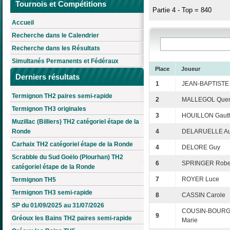
Tournois et Compétitions
Partie 4 - Top = 840
Accueil
Recherche dans le Calendrier
Recherche dans les Résultats
Simultanés Permanents et Fédéraux
Place
Joueur
Derniers résultats
1
JEAN-BAPTISTE 
Termignon TH2 paires semi-rapide
2
MALLEGOL Quen
Termignon TH3 originales
3
HOUILLON Gauth
Muzillac (Billiers) TH2 catégoriel étape de la
Ronde
4
DELARUELLE Au
Carhaix TH2 catégoriel étape de la Ronde
4
DELORE Guy
Scrabble du Sud Goëlo (Plourhan) TH2
6
SPRINGER Robe
catégoriel étape de la Ronde
7
ROYER Luce
Termignon TH5
Termignon TH3 semi-rapide
8
CASSIN Carole
SP du 01/09/2025 au 31/07/2026
COUSIN-BOURGA
9
Gréoux les Bains TH2 paires semi-rapide
Marie