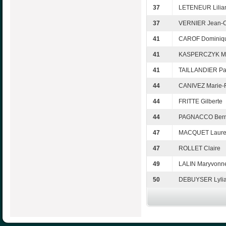
37
LETENEUR Lilia
37
VERNIER Jean-
41
CAROF Dominiq
41
KASPERCZYK Ma
41
TAILLANDIER Pa
44
CANIVEZ Marie-F
44
FRITTE Gilberte
44
PAGNACCO Bern
47
MACQUET Laure
47
ROLLET Claire
49
LALIN Maryvonn
50
DEBUYSER Lyli