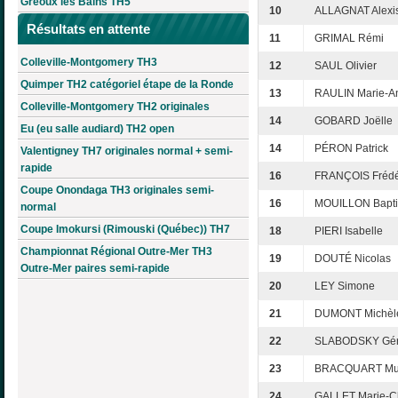
Gréoux les Bains TH5
10
ALLAGNAT Alexi
Résultats en attente
11
GRIMAL Rémi
Colleville-Montgomery TH3
12
SAUL Olivier
Quimper TH2 catégoriel étape de la Ronde
13
RAULIN Marie-A
Colleville-Montgomery TH2 originales
14
GOBARD Joëlle
Eu (eu salle audiard) TH2 open
14
PÉRON Patrick
Valentigney TH7 originales normal + semi-
rapide
16
FRANÇOIS Frédé
Coupe Onondaga TH3 originales semi-
16
MOUILLON Bapti
normal
Coupe Imokursi (Rimouski (Québec)) TH7
18
PIERI Isabelle
Championnat Régional Outre-Mer TH3
19
DOUTÉ Nicolas
Outre-Mer paires semi-rapide
20
LEY Simone
21
DUMONT Michèl
22
SLABODSKY Gér
23
BRACQUART Mur
24
GALLET Marie-Ch