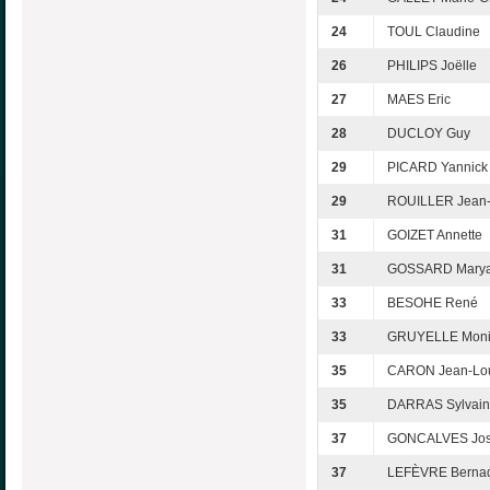
24
TOUL Claudine
26
PHILIPS Joëlle
27
MAES Eric
28
DUCLOY Guy
29
PICARD Yannick
29
ROUILLER Jean-
31
GOIZET Annette
31
GOSSARD Marya
33
BESOHE René
33
GRUYELLE Mon
35
CARON Jean-Lo
35
DARRAS Sylvai
37
GONCALVES Jo
37
LEFÈVRE Bernad