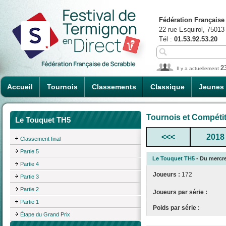
Fédération Française
22 rue Esquirol, 75013
Tél :
01.53.92.53.20
2
Il y a actuellement
Accueil
Tournois
Classements
Classique
Jeunes
Tournois et Compéti
Le Touquet TH5
<<<
2018
Classement final
Partie 5
Le Touquet TH5
- Du mercred
Partie 4
Joueurs :
172
Partie 3
Partie 2
Joueurs par série :
Partie 1
Poids par série :
Étape du Grand Prix