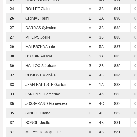
24
ROLLET Claire
V
3B
891
0
26
GRIMAL Rémi
E
1A
890
0
27
DARRAS Sylvaine
V
3B
888
0
27
PHILIPS Joëlle
V
3B
888
0
29
MALESZKA Annie
V
5A
887
0
30
BORDIN Pascal
S
3A
885
0
30
HALLOO Stéphane
S
2B
885
0
32
DUMONT Michèle
V
4B
884
0
33
JEAN-BAPTISTE Gaston
E
1A
883
0
33
LARONZE Catherine
S
4A
883
0
35
JOSSERAND Geneviève
R
4C
882
0
35
SIBILLE Eliane
D
4C
882
0
37
BONOLI Joëlle
V
4B
881
0
37
MÉTAYER Jacqueline
V
4B
881
0