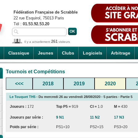
Fédération Française de Scrabble
22 rue Esquirol, 75013 Paris
Tél :
01.53.92.53.20
261
Il y a actuellement
visiteurs
Classique
Jeunes
Clubs
Logiciels
Arbitrage
Tournois et Compétitions
<<<
2018
2019
2020
Le Touquet TH5
- Du mercredi 26 au vendredi 28/08/2020 - 5 parties - Partie 5
Joueurs :
172
Top P5 =
919
CI
=
1.0
M =
430
Joueurs par série :
9 N1
11 N2
17 N3
Poids par série :
PS1=10
PS2=15
PS3=20