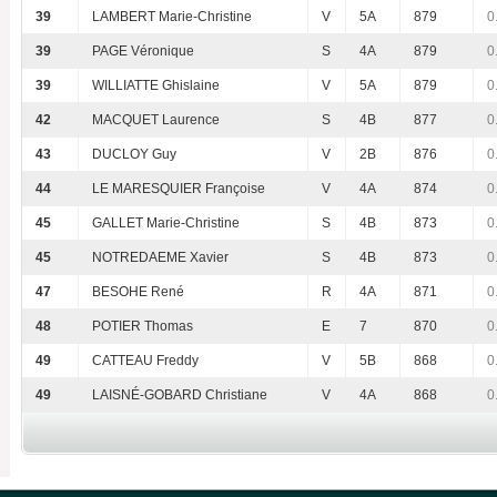
39
LAMBERT Marie-Christine
V
5A
879
0
39
PAGE Véronique
S
4A
879
0
39
WILLIATTE Ghislaine
V
5A
879
0
42
MACQUET Laurence
S
4B
877
0
43
DUCLOY Guy
V
2B
876
0
44
LE MARESQUIER Françoise
V
4A
874
0
45
GALLET Marie-Christine
S
4B
873
0
45
NOTREDAEME Xavier
S
4B
873
0
47
BESOHE René
R
4A
871
0
48
POTIER Thomas
E
7
870
0
49
CATTEAU Freddy
V
5B
868
0
49
LAISNÉ-GOBARD Christiane
V
4A
868
0