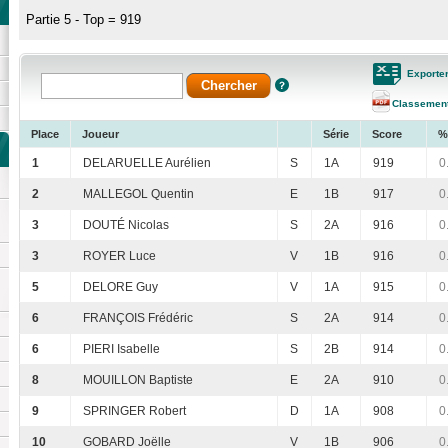
Partie 5 - Top = 919
Exporte
Classemen
Place
Joueur
Série
Score
%
1
DELARUELLE Aurélien
S
1A
919
0
2
MALLEGOL Quentin
E
1B
917
0
3
DOUTÉ Nicolas
S
2A
916
0
3
ROYER Luce
V
1B
916
0
5
DELORE Guy
V
1A
915
0
6
FRANÇOIS Frédéric
S
2A
914
0
6
PIERI Isabelle
S
2B
914
0
8
MOUILLON Baptiste
E
2A
910
0
9
SPRINGER Robert
D
1A
908
0
10
GOBARD Joëlle
V
1B
906
0