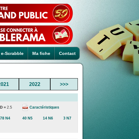
e-Scrabble
Ma fiche
Contact
2021
2022
>>>
Caractéristiques
D =
2.5
78 N4
40 N5
14 N6
3 N7