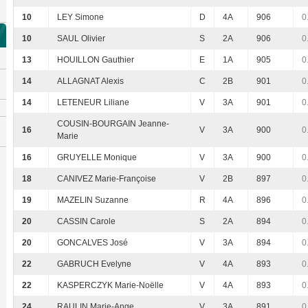
10
LEY Simone
D
4A
906
0
10
SAUL Olivier
S
2A
906
0
13
HOUILLON Gauthier
E
1A
905
0
14
ALLAGNAT Alexis
C
2B
901
0
14
LETENEUR Liliane
V
3A
901
0
COUSIN-BOURGAIN Jeanne-
16
V
3A
900
0
Marie
16
GRUYELLE Monique
V
3A
900
0
18
CANIVEZ Marie-Françoise
V
2B
897
0
19
MAZELIN Suzanne
R
4A
896
0
20
CASSIN Carole
S
2A
894
0
20
GONCALVES José
V
3A
894
0
22
GABRUCH Evelyne
V
4A
893
0
22
KASPERCZYK Marie-Noëlle
V
4A
893
0
24
RAULIN Marie-Ange
V
3A
891
0