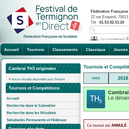
Fédération Française
22 rue Esquirol, 75013
Tél :
01.53.92.53.20
3
Il y a actuellement
Accueil
Tournois
Classements
Classique
Jeunes
Tournois et Compéti
Cambrai TH3 originales
<<<
2018
Aucun résultat disponible pour l'instant
Tournois et Compétitions
Cambrai
Le diman
Accueil
Recherche dans le Calendrier
Recherche dans les Résultats
Simultanés Permanents et Fédéraux
Ce tournoi est
ANNULÉ
.
Derniers résultats