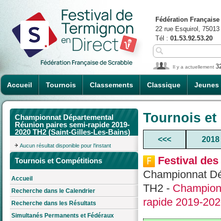
Fédération Française
22 rue Esquirol, 75013
Tél :
01.53.92.53.20
3
Il y a actuellement
Accueil
Tournois
Classements
Classique
Jeunes
Tournois et
Championnat Départemental
Réunion paires semi-rapide 2019-
2020 TH2 (Saint-Gilles-Les-Bains)
<<<
2018
Aucun résultat disponible pour l'instant
Festival de
Tournois et Compétitions
Championnat Dé
Accueil
TH2 -
Championn
Recherche dans le Calendrier
rapide 2019-20
Recherche dans les Résultats
Simultanés Permanents et Fédéraux