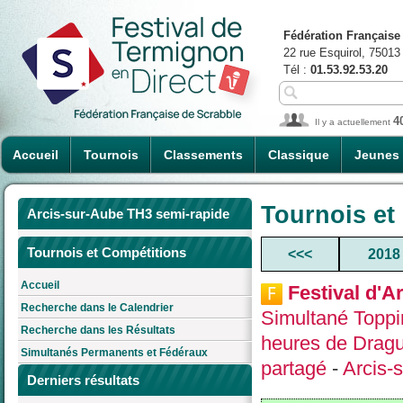
Fédération Française
22 rue Esquirol, 75013
Tél :
01.53.92.53.20
4
Il y a actuellement
Accueil
Tournois
Classements
Classique
Jeunes
Tournois et
Arcis-sur-Aube TH3 semi-rapide
Tournois et Compétitions
<<<
2018
Accueil
Festival d'A
Recherche dans le Calendrier
Simultané Toppi
Recherche dans les Résultats
heures de Dragu
Simultanés Permanents et Fédéraux
partagé
-
Arcis-
Derniers résultats