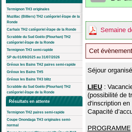
Termignon TH3 originales
Muzillac (Billiers) TH2 catégoriel étape de la
Ronde
Semaine de
Carhaix TH2 catégoriel étape de la Ronde
Scrabble du Sud Goëlo (Plourhan) TH2
catégoriel étape de la Ronde
Cet évènement
Termignon TH3 semi-rapide
SP du 01/09/2025 au 31/07/2026
Gréoux les Bains TH2 paires semi-rapide
Séjour organisé
Gréoux les Bains TH5
Gréoux les Bains TH3 blitz
LIEU
: Vacancie
Scrabble du Sud Goëlo (Plourhan) TH2
catégoriel étape de la Ronde
(possibilité de 
Résultats en attente
d'inscription en 
Capacité d’accu
Termignon TH2 paires semi-rapide
Coupe Onondaga TH3 originales semi-
normal
PROGRAMME