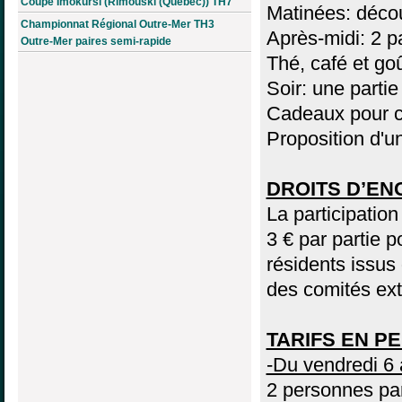
Coupe Imokursi (Rimouski (Québec)) TH7
Matinées: décou
Championnat Régional Outre-Mer TH3
Après-midi: 2 p
Outre-Mer paires semi-rapide
Thé, café et goû
Soir: une parti
Cadeaux pour c
Proposition d'
DROITS D’E
La participation
3 € par partie p
résidents issus
des comités ext
TARIFS EN P
-Du vendredi 6
2 personnes pa