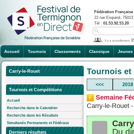
Fédération Française
22 rue Esquirol, 75013
Tél :
01.53.92.53.20
3
Il y a actuellement
Accueil
Tournois
Classements
Classique
Jeunes
Tournois et
Carry-le-Rouet
<<<
2018
Tournois et Compétitions
Semaine Féd
Accueil
Carry-le-Rouet 
Recherche dans le Calendrier
Recherche dans les Résultats
Carry
Simultanés Permanents et Fédéraux
Du di
Derniers résultats