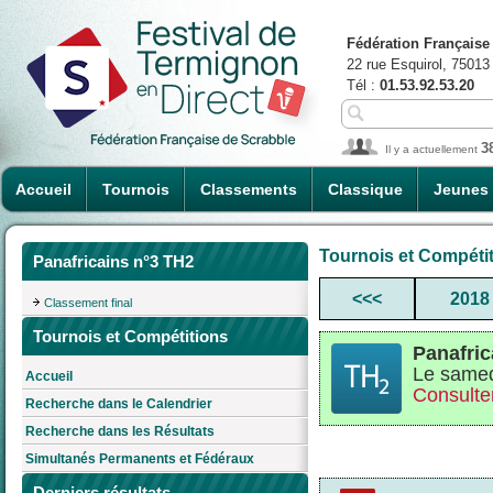
Fédération Française
22 rue Esquirol, 75013
Tél :
01.53.92.53.20
3
Il y a actuellement
Accueil
Tournois
Classements
Classique
Jeunes
Tournois et Compéti
Panafricains n°3 TH2
<<<
2018
Classement final
Tournois et Compétitions
Panafric
Le samed
Accueil
Consulter
Recherche dans le Calendrier
Recherche dans les Résultats
Simultanés Permanents et Fédéraux
Derniers résultats