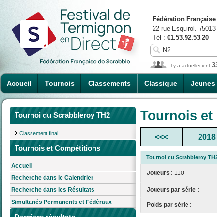
Fédération Française
22 rue Esquirol, 75013
Tél :
01.53.92.53.20
3
Il y a actuellement
Accueil
Tournois
Classements
Classique
Jeunes
Tournois et
Tournoi du Scrabbleroy TH2
Classement final
<<<
2018
Tournois et Compétitions
Tournoi du Scrabbleroy TH
Accueil
Joueurs :
110
Recherche dans le Calendrier
Joueurs par série :
Recherche dans les Résultats
Simultanés Permanents et Fédéraux
Poids par série :
Derniers résultats