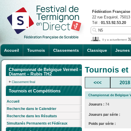
Fédération Française
22 rue Esquirol, 75013
Tél :
01.53.92.53.20
3
Il y a actuellement
Accueil
Tournois
Classements
Classique
Jeunes
Tournois et
Championnat de Belgique Vermeil –
Diamant – Rubis TH2
Classement final
<<<
2018
Tournois et Compétitions
Championnat de Belgique V
Accueil
Joueurs :
74
Recherche dans le Calendrier
Joueurs par série :
Recherche dans les Résultats
Simultanés Permanents et Fédéraux
Poids par série :