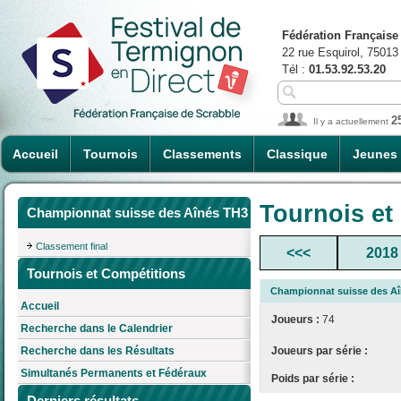
Fédération Française
22 rue Esquirol, 75013
Tél :
01.53.92.53.20
2
Il y a actuellement
Accueil
Tournois
Classements
Classique
Jeunes
Tournois et
Championnat suisse des Aînés TH3
Classement final
<<<
2018
Tournois et Compétitions
Championnat suisse des A
Accueil
Joueurs :
74
Recherche dans le Calendrier
Joueurs par série :
Recherche dans les Résultats
Simultanés Permanents et Fédéraux
Poids par série :
Derniers résultats