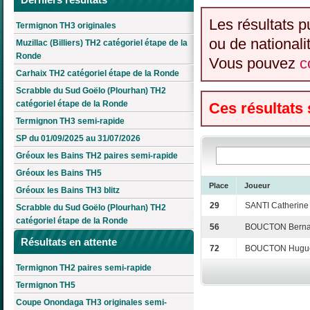
Les résultats p
Termignon TH3 originales
ou de nationali
Muzillac (Billiers) TH2 catégoriel étape de la
Ronde
Vous pouvez
c
Carhaix TH2 catégoriel étape de la Ronde
Scrabble du Sud Goëlo (Plourhan) TH2
catégoriel étape de la Ronde
Ces résultats
Termignon TH3 semi-rapide
SP du 01/09/2025 au 31/07/2026
Gréoux les Bains TH2 paires semi-rapide
Gréoux les Bains TH5
Place
Joueur
Gréoux les Bains TH3 blitz
29
SANTI Catherine
Scrabble du Sud Goëlo (Plourhan) TH2
catégoriel étape de la Ronde
56
BOUCTON Berna
Résultats en attente
72
BOUCTON Hugue
Termignon TH2 paires semi-rapide
Termignon TH5
Coupe Onondaga TH3 originales semi-