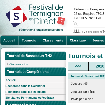
Fédération Française
22 rue Esquirol, 75013
Tél :
01.53.92.53.20
3
Il y a actuellement
Accueil
Tournois
Classements
Classique
Jeunes
Tournois et
Tournoi de Bassecourt TH2
Classement final
<<<
2018
Tournois et Compétitions
Tournoi de Bassecourt TH2
Accueil
Joueurs :
65
Recherche dans le Calendrier
Joueurs par série :
Recherche dans les Résultats
Simultanés Permanents et Fédéraux
Poids par série :
Derniers résultats