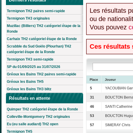
Les résultats p
Termignon TH2 paires semi-rapide
ou de nationali
Termignon TH3 originales
Vous pouvez
c
Muzillac (Billiers) TH2 catégoriel étape de la
Ronde
Carhaix TH2 catégoriel étape de la Ronde
Ces résultats
Scrabble du Sud Goëlo (Plourhan) TH2
catégoriel étape de la Ronde
Termignon TH3 semi-rapide
SP du 01/09/2025 au 31/07/2026
Gréoux les Bains TH2 paires semi-rapide
Place
Joueur
Gréoux les Bains TH5
5
YACOUBIAN Gar
Gréoux les Bains TH3 blitz
31
BOUCTON Berna
Résultats en attente
46
SANTI Catherine
Quimper TH2 catégoriel étape de la Ronde
53
BOUCTON Hugue
Colleville-Montgomery TH2 originales
Eu (eu salle audiard) TH2 open
57
SIMERAY Chris
Termignon TH5