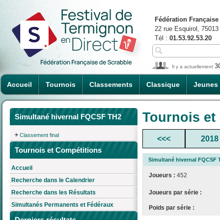
Fédération Française
22 rue Esquirol, 75013
Tél :
01.53.92.53.20
3
Il y a actuellement
Accueil
Tournois
Classements
Classique
Jeunes
Tournois et
Simultané hivernal FQCSF TH2
Classement final
<<<
2018
Tournois et Compétitions
Simultané hivernal FQCSF 
Accueil
Joueurs :
452
Recherche dans le Calendrier
Joueurs par série :
Recherche dans les Résultats
Simultanés Permanents et Fédéraux
Poids par série :
Derniers résultats