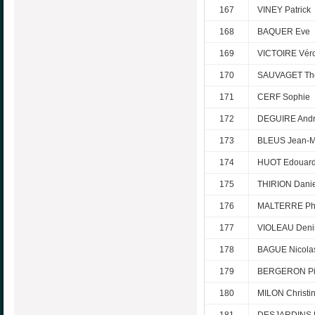
167
VINEY Patrick
168
BAQUER Eve
169
VICTOIRE Vér
170
SAUVAGET Th
171
CERF Sophie
172
DEGUIRE And
173
BLEUS Jean-M
174
HUOT Edouar
175
THIRION Danie
176
MALTERRE Phi
177
VIOLEAU Deni
178
BAGUE Nicola
179
BERGERON Pi
180
MILON Christi
181
DESJARDINS 