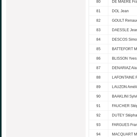
80
DE MAERE Fra
81
DOL Jean
82
GOULT Renau
83
DAESSLE Jea
84
DESCOS Simo
85
BATTEFORT M
86
BLISSON Yves
87
DENARIAZ Ala
88
LAFONTAINE F
89
LAUZON Amél
90
BAAKLINI Sylv
91
FAUCHER Sté
92
DUTEY Stéph
93
FARGUES Fran
94
MACQUART Mi