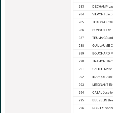
283
DÉCHAMP Lau
284
VILPONT Jacq
285
TOKO WOROU 
286
BONNOT Eric
287
TEUMA Gérard
288
GUILLAUME C
289
BOUCHARD M
290
TRAMONI Bern
291
SALIOU Marie
292
IRASQUE Alex
293
MEIGNANT Eti
294
CAZAL Josette
295
BEUZELIN Béat
296
POINTIS Soph