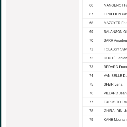
66
MANGENOT Fa
67
GRAFFION Pas
68
MAZOYER Eri
69
SALANSON Gil
70
SARR Amadou
71
TOLASSY Sylv
72
DOUTÉ Fabie
73
BÉDARD Franç
74
VAN BELLE Da
75
SFEIR Léna
76
PILLARD Jean
77
EXPOSITO Em
78
GHIRALDINI J
79
KANE Mouha