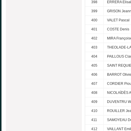
398
ERRERA Elisa
399
GRISON Jean
400
VALET Pascal
401
COSTE Denis
402
MIRA François
403
THEOLADE-LA
404
PAILLOUS Cla
405
SAINT REQUIE
406
BARROT Olivie
407
CORDIER Pio
408
NICOLAÏDÈS A
409
DUVENTRU Wi
410
ROUILLER Jea
411
SAMOYEAU De
412
VAILLANT Emil