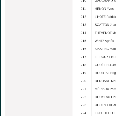
210
GAUCHARD St
211
HÉNON Yves
212
L'HÔTE Patrick
213
SCATTON Jean
214
THEVENOT Ma
215
WINTZ Agnès
216
KISSLING Mari
217
LE ROUX Fleu
218
GOUËLIBO Je
219
HOURTAL Brigi
220
DEROSNE Mar
221
MÉRIAUX Patr
222
DOUYEAU Lio
223
UGUEN Guill
224
EKOUHOHO E