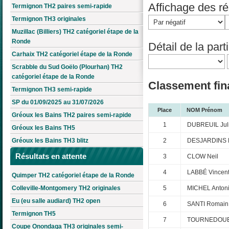
Affichage des rés
Termignon TH2 paires semi-rapide
Termignon TH3 originales
Muzillac (Billiers) TH2 catégoriel étape de la
Ronde
Détail de la parti
Carhaix TH2 catégoriel étape de la Ronde
Scrabble du Sud Goëlo (Plourhan) TH2
catégoriel étape de la Ronde
Classement fina
Termignon TH3 semi-rapide
SP du 01/09/2025 au 31/07/2026
Place
NOM Prénom
Gréoux les Bains TH2 paires semi-rapide
1
DUBREUIL Jul
Gréoux les Bains TH5
2
DESJARDINS F
Gréoux les Bains TH3 blitz
Résultats en attente
3
CLOW Neil
4
LABBÉ Vincen
Quimper TH2 catégoriel étape de la Ronde
Colleville-Montgomery TH2 originales
5
MICHEL Anton
Eu (eu salle audiard) TH2 open
6
SANTI Romain
Termignon TH5
7
TOURNEDOUET
Coupe Onondaga TH3 originales semi-