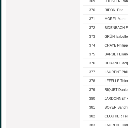
369
JOOSTEN Rob
370
RIPONI Eric
371
MOREL Marie-
372
BIDENBACH Fr
373
GRÜN Isabelle
374
CRAYE Philip
375
BARBET Elian
376
DURAND Jacqu
377
LAURENT Phil
378
LEFELLE Thier
379
RIQUET Daniel
380
JARDONNET H
381
BOYER Sandri
382
CLOUTIER Fél
383
LAURENT Didi