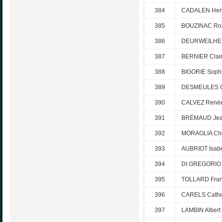
384
CADALEN Her
385
BOUZINAC Ro
386
DEURWEILHER
387
BERNIER Clai
388
BIGORIE Soph
389
DESMEULES O
390
CALVEZ René
391
BRÉMAUD Je
392
MORAGLIA Chr
393
AUBRIOT Isabe
394
DI GREGORIO 
395
TOLLARD Fra
396
CARELS Cathe
397
LAMBIN Albert