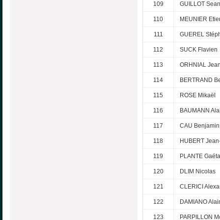
109
GUILLOT Sea
110
MEUNIER Etie
111
GUEREL Stép
112
SUCK Flavien
113
ORHNIAL Jean
114
BERTRAND Be
115
ROSE Mikaël
116
BAUMANN Ala
117
CAU Benjamin
118
HUBERT Jean-
119
PLANTE Gaét
120
DLIM Nicolas
121
CLERICI Alexa
122
DAMIANO Alai
123
PARPILLON M