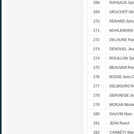
268
RAYNAUD Sylv
269
GRUCHOT Sév
270
RENARD Sylva
271
MUHLEMANN D
272
DELAUNE Pas
273
DENOUEL Jea
274
ROUILLON Syl
275
BEAUVAIS Pier
276
BOSSE Jean-C
277
DELBOURG R
278
SERVAEGE Jo
279
MOISAN Micka
280
DAUVIN Marc
281
JEAN Raoul
282
CARBÉTY Mar