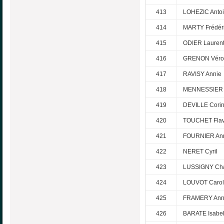
413
LOHEZIC Anto
414
MARTY Frédér
415
ODIER Lauren
416
GRENON Véro
417
RAVISY Annie
418
MENNESSIER B
419
DEVILLE Cori
420
TOUCHET Flav
421
FOURNIER An
422
NERET Cyril
423
LUSSIGNY Cha
424
LOUVOT Caro
425
FRAMERY Ann
426
BARATE Isabel