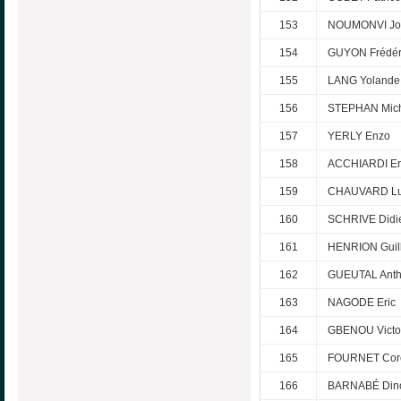
153
NOUMONVI Joë
154
GUYON Frédér
155
LANG Yolande
156
STEPHAN Mic
157
YERLY Enzo
158
ACCHIARDI Er
159
CHAUVARD L
160
SCHRIVE Didi
161
HENRION Guil
162
GUEUTAL Ant
163
NAGODE Eric
164
GBENOU Victo
165
FOURNET Core
166
BARNABÉ Din