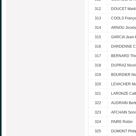
312
DOUCET Marti
313
COOLS Franço
314
ARNOU Jocel
315
GARCIA Jean-
316
DARDENNE Ch
317
BERNARD Thie
318
DUPRAZ Nicol
319
BOURDIER Nic
320
LEVACHER Mar
321
LARONZE Cath
322
AUDRAIN Bert
323
AFCHAIN Soni
324
PAIRE Robin
325
DUMONT Phili