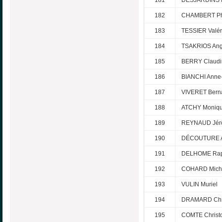
182
CHAMBERT Phi
183
TESSIER Valér
184
TSAKRIOS An
185
BERRY Claudi
186
BIANCHI Anne
187
VIVERET Bern
188
ATCHY Moniq
189
REYNAUD Jér
190
DÉCOUTURE 
191
DELHOME Rap
192
COHARD Miche
193
VULIN Muriel
194
DRAMARD Chri
195
COMTE Christ