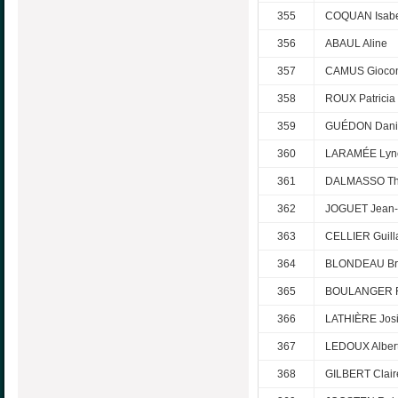
355
COQUAN Isabe
356
ABAUL Aline
357
CAMUS Gioco
358
ROUX Patricia
359
GUÉDON Dani
360
LARAMÉE Lyn
361
DALMASSO T
362
JOGUET Jean-
363
CELLIER Guil
364
BLONDEAU Br
365
BOULANGER F
366
LATHIÈRE Jos
367
LEDOUX Alber
368
GILBERT Clair