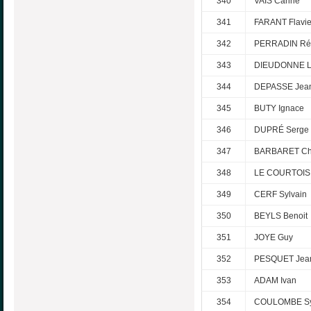
340
VAIS Carine
341
FARANT Flavi
342
PERRADIN Ré
343
DIEUDONNE L
344
DEPASSE Jea
345
BUTY Ignace
346
DUPRÉ Serge
347
BARBARET Ch
348
LE COURTOIS 
349
CERF Sylvain
350
BEYLS Benoit
351
JOYE Guy
352
PESQUET Jea
353
ADAM Ivan
354
COULOMBE Sy