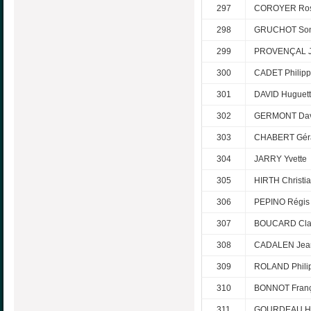
297
COROYER Ros
298
GRUCHOT Son
299
PROVENÇAL J
300
CADET Philip
301
DAVID Huguet
302
GERMONT Dav
303
CHABERT Gér
304
JARRY Yvette
305
HIRTH Christi
306
PEPINO Régis
307
BOUCARD Cla
308
CADALEN Jea
309
ROLAND Phili
310
BONNOT Franç
311
GOURDEAU H