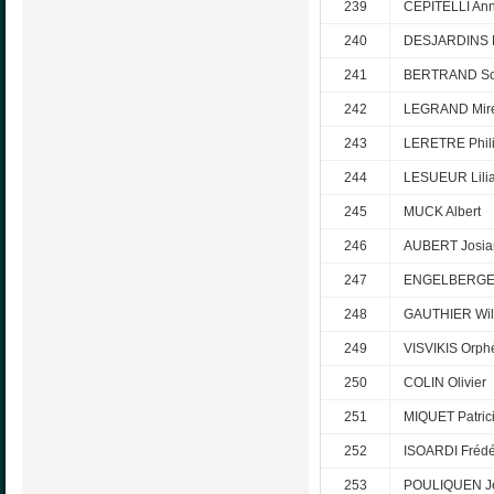
239
CEPITELLI An
240
DESJARDINS 
241
BERTRAND So
242
LEGRAND Mire
243
LERETRE Phil
244
LESUEUR Lili
245
MUCK Albert
246
AUBERT Josia
247
ENGELBERGER
248
GAUTHIER Wilf
249
VISVIKIS Orph
250
COLIN Olivier
251
MIQUET Patric
252
ISOARDI Frédé
253
POULIQUEN Je