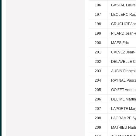
196
GASTAL Laure
197
LECLERC Rap
198
GRUCHOT Ann
199
PILARD Jean-P
200
MAES Eric
201
CALVEZ Jean-
202
DELAVELLE Ch
203
AUBIN Françoi
204
RAYNAL Pasca
205
GOIZET Annett
206
DELIME Marti
207
LAPORTE Mar
208
LACRAMPE Sy
209
MATHIEU Nad