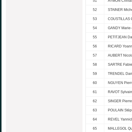
51
AYMON Christ
52
STAINER Mich
53
COUSTILLAS C
54
GANDY Marie-
55
PETITJEAN Da
56
RICARD Yoan
57
AUBERT Nicol
58
SARTRE Fabi
59
TRENDEL Dan
60
NGUYEN Pierre
61
RAVOT Sylvai
62
SINGER Pierre
63
POULAIN Stép
64
REVEL Yannic
65
MALLEGOL Qu