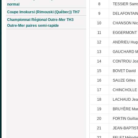
8
TESSIER Sam
normal
Coupe Imokursi (Rimouski (Québec)) TH7
9
DELAFONTAIN
Championnat Régional Outre-Mer TH3
10
CHANSON Nic
Outre-Mer paires semi-rapide
11
EGGERMONT L
12
ANDRIEU Hug
13
GAUCHARD Mi
14
CONTROU Jo
15
BOVET David
16
SAUZE Gilles
17
CHINCHOLLE T
18
LACHAUD Jean
19
BRUYÈRE Mar
20
FORTIN Guill
21
JEAN-BAPTIST
22
FELEZ Mélodi