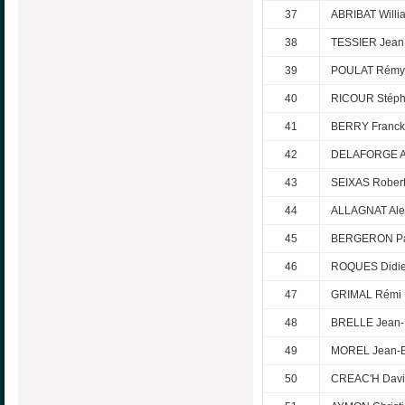
37
ABRIBAT Willi
38
TESSIER Jean
39
POULAT Rémy
40
RICOUR Stép
41
BERRY Franck
42
DELAFORGE A
43
SEIXAS Rober
44
ALLAGNAT Ale
45
BERGERON P
46
ROQUES Didie
47
GRIMAL Rémi
48
BRELLE Jean-
49
MOREL Jean-B
50
CREAC'H Dav