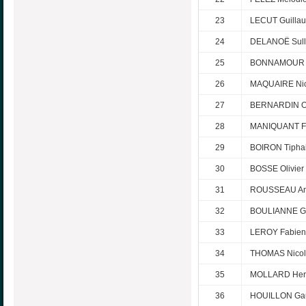
23
LECUT Guilla
24
DELANOË Sull
25
BONNAMOUR N
26
MAQUAIRE Nic
27
BERNARDIN Ol
28
MANIQUANT F
29
BOIRON Tipha
30
BOSSE Olivier
31
ROUSSEAU An
32
BOULIANNE G
33
LEROY Fabien
34
THOMAS Nicol
35
MOLLARD Her
36
HOUILLON Gau