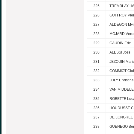
225
TREMBLAY Hé
226
GUFFROY Pierr
227
ALDEGON Myr
228
MOJARD Véro
229
GAUDIN Eric
230
ALESSI Joss
231
JEZOUIN Mari
232
COMMIOT Clai
233
JOLY Christine
234
VAN MIDDELE
235
ROBETTE Luc
236
HOUDUSSE Ch
237
DE LONGREE A
238
GUENEGO Bén