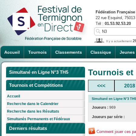
Fédération Française
22 rue Esquirol, 75013
Tél :
01.53.92.53.20
2
Il y a actuellement
Accueil
Tournois
Classements
Classique
Jeunes
Tournois et
Simultané en Ligne N°3 TH5
Tournois et Compétitions
<<<
2018
Accueil
Simultané en Ligne N°3 TH
Recherche dans le Calendrier
Joueurs :
969
Recherche dans les Résultats
Joueurs par série :
Simultanés Permanents et Fédéraux
Derniers résultats
Comment jouer ces par