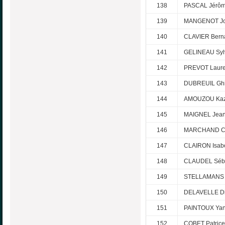
138
PASCAL Jérô
139
MANGENOT Jo
140
CLAVIER Bern
141
GELINEAU Syl
142
PREVOT Laure
143
DUBREUIL Ghi
144
AMOUZOU Kaz
145
MAIGNEL Jean
146
MARCHAND Cl
147
CLAIRON Isabe
148
CLAUDEL Séba
149
STELLAMANS S
150
DELAVELLE Di
151
PAINTOUX Yan
152
COBET Patrice