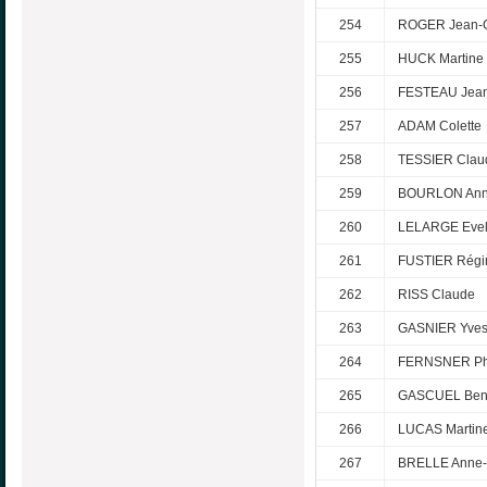
254
ROGER Jean-
255
HUCK Martine
256
FESTEAU Jean
257
ADAM Colette
258
TESSIER Clau
259
BOURLON Ann
260
LELARGE Evel
261
FUSTIER Régi
262
RISS Claude
263
GASNIER Yve
264
FERNSNER Phi
265
GASCUEL Ben
266
LUCAS Martin
267
BRELLE Anne-