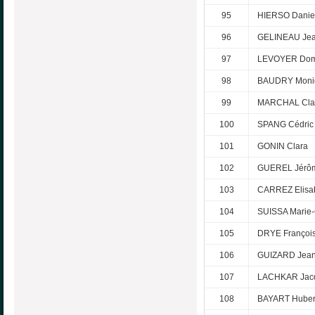
95
HIERSO Danie
96
GELINEAU Je
97
LEVOYER Dom
98
BAUDRY Moni
99
MARCHAL Cla
100
SPANG Cédric
101
GONIN Clara
102
GUEREL Jérô
103
CARREZ Elisa
104
SUISSA Marie-
105
DRYE François
106
GUIZARD Jean
107
LACHKAR Jac
108
BAYART Huber