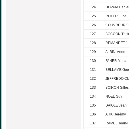
124
DOPPIA Danie
125
ROYER Luce
126
COUVREUR Chr
127
BOCCON Trist
128
REMANDET Je
129
ALBINI Anne
130
FANER Marc
131
BELLAME Geo
132
JEFFREDO Cla
133
BOIRON Gilles
134
NOEL Guy
135
DAIGLE Jean
136
ARKI Jérémy
137
RAMEL Jean-F