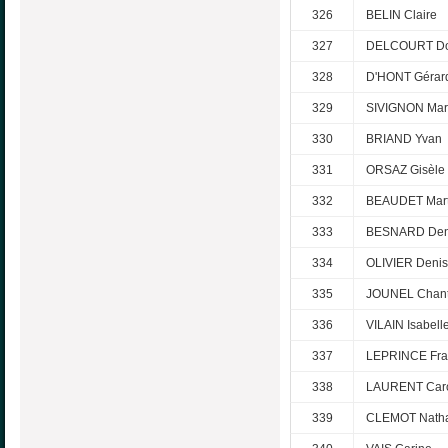
326
BELIN Claire
327
DELCOURT Do
328
D'HONT Gérar
329
SIVIGNON Mar
330
BRIAND Yvan
331
ORSAZ Gisèle
332
BEAUDET Mart
333
BESNARD Den
334
OLIVIER Deni
335
JOUNEL Chant
336
VILAIN Isabell
337
LEPRINCE Fra
338
LAURENT Caro
339
CLEMOT Natha