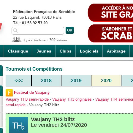
Fédération Française de Scrabble
22 rue Esquirol, 75013 Paris
Tél :
01.53.92.53.20
302
Il y a actuellement
visiteurs
Classique
Jeunes
Clubs
Logiciels
Arbitrage
Tournois et Compétitions
<<<
2018
2019
2020
Festival de Vaujany
Vaujany TH3 semi-rapide
-
Vaujany TH3 originales
-
Vaujany TH4 semi-no
semi-rapide
- Vaujany TH2 blitz
Vaujany TH2 blitz
Le vendredi 24/07/2020