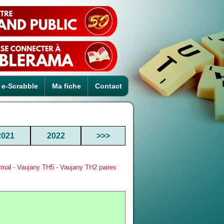
e-Scrabble
Ma fiche
Contact
2021
2022
>>>
rmal
-
Vaujany TH5
-
Vaujany TH2 paires