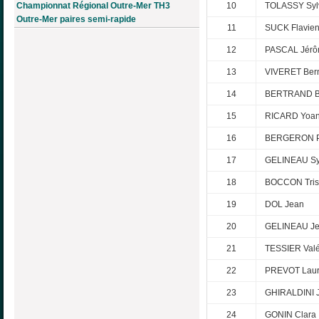
Championnat Régional Outre-Mer TH3
10
TOLASSY Syl
Outre-Mer paires semi-rapide
11
SUCK Flavie
12
PASCAL Jér
13
VIVERET Ber
14
BERTRAND B
15
RICARD Yoa
16
BERGERON P
17
GELINEAU Sy
18
BOCCON Tris
19
DOL Jean
20
GELINEAU J
21
TESSIER Valé
22
PREVOT Laur
23
GHIRALDINI 
24
GONIN Clara