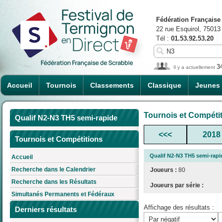
Fédération Française
22 rue Esquirol, 75013
Tél :
01.53.92.53.20
3
Il y a actuellement
Accueil
Tournois
Classements
Classique
Jeunes
Tournois et Compéti
Qualif N2-N3 TH5 semi-rapide
<<<
2018
Tournois et Compétitions
Qualif N2-N3 TH5 semi-rapi
Accueil
Recherche dans le Calendrier
Joueurs :
80
Recherche dans les Résultats
Joueurs par série :
Simultanés Permanents et Fédéraux
Affichage des résultats :
Derniers résultats