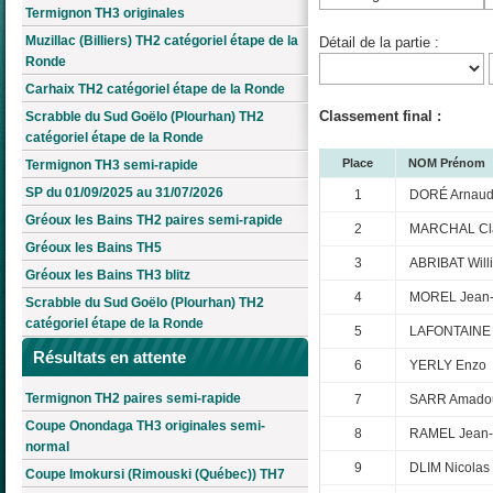
Termignon TH3 originales
Muzillac (Billiers) TH2 catégoriel étape de la
Détail de la partie :
Ronde
Carhaix TH2 catégoriel étape de la Ronde
Classement final :
Scrabble du Sud Goëlo (Plourhan) TH2
catégoriel étape de la Ronde
Place
NOM Prénom
Termignon TH3 semi-rapide
SP du 01/09/2025 au 31/07/2026
1
DORÉ Arnau
Gréoux les Bains TH2 paires semi-rapide
2
MARCHAL Cl
Gréoux les Bains TH5
3
ABRIBAT Will
Gréoux les Bains TH3 blitz
4
MOREL Jean-
Scrabble du Sud Goëlo (Plourhan) TH2
catégoriel étape de la Ronde
5
LAFONTAINE 
Résultats en attente
6
YERLY Enzo
Termignon TH2 paires semi-rapide
7
SARR Amado
Coupe Onondaga TH3 originales semi-
8
RAMEL Jean-
normal
9
DLIM Nicolas
Coupe Imokursi (Rimouski (Québec)) TH7