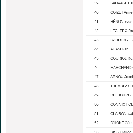
39
SAUVAGET T
40
GOIZET Annet
41
HÉNON Yves
42
LECLERC Ra
43
DARDENNE C
44
ADAM Ivan
45
COURIOL Ro
46
MARCHAND C
47
ARNOU Jocel
48
TREMBLAY H
49
DELBOURG R
50
COMMIOT Cla
51
CLAIRON Isab
52
D'HONT Géra
53
RISS Claude