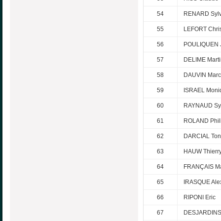
54
RENARD Sylv
55
LEFORT Chris
56
POULIQUEN J
57
DELIME Mart
58
DAUVIN Marc
59
ISRAEL Moni
60
RAYNAUD Syl
61
ROLAND Phil
62
DARCIAL Ton
63
HAUW Thierr
64
FRANÇAIS Ma
65
IRASQUE Ale
66
RIPONI Eric
67
DESJARDINS