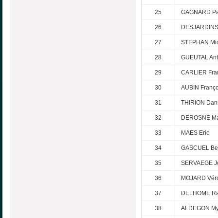
25
GAGNARD Pat
26
DESJARDINS
27
STEPHAN Mic
28
GUEUTAL Ant
29
CARLIER Fra
30
AUBIN Franço
31
THIRION Dani
32
DEROSNE Mar
33
MAES Eric
34
GASCUEL Be
35
SERVAEGE J
36
MOJARD Vér
37
DELHOME Ra
38
ALDEGON My