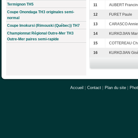
Termignon TH5
11
AUBERT Francin
Coupe Onondaga TH3 originales semi-
12
FURET Paule
normal
13
CARASCO Annie
Coupe Imokursi (Rimouski (Québec)) TH7
Championnat Régional Outre-Mer TH3
14
KURKDJIAN Mar
Outre-Mer paires semi-rapide
15
COTTEREAU Chri
16
KURKDJIAN Gisè
Accueil
|
Contact
|
Plan du site
|
Pho