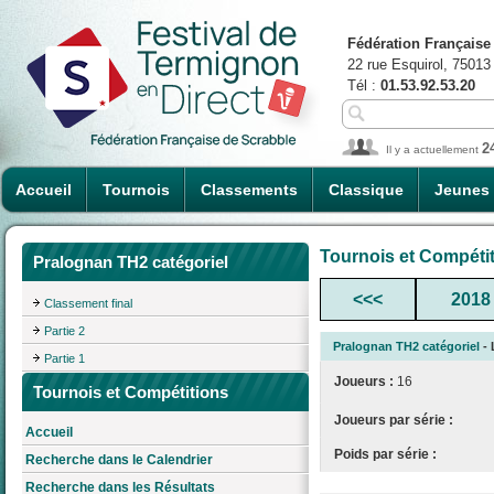
Fédération Française
22 rue Esquirol, 75013
Tél :
01.53.92.53.20
2
Il y a actuellement
Accueil
Tournois
Classements
Classique
Jeunes
Tournois et Compéti
Pralognan TH2 catégoriel
<<<
2018
Classement final
Partie 2
Pralognan TH2 catégoriel
- 
Partie 1
Joueurs :
16
Tournois et Compétitions
Joueurs par série :
Accueil
Poids par série :
Recherche dans le Calendrier
Recherche dans les Résultats