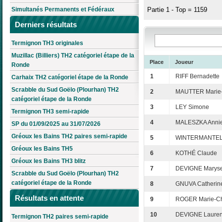
Simultanés Permanents et Fédéraux
Partie 1 - Top = 1159
Derniers résultats
Termignon TH3 originales
Muzillac (Billiers) TH2 catégoriel étape de la
Place
Joueur
Ronde
1
RIFF Bernadette
Carhaix TH2 catégoriel étape de la Ronde
Scrabble du Sud Goëlo (Plourhan) TH2
2
MAUTTER Marie-
catégoriel étape de la Ronde
3
LEY Simone
Termignon TH3 semi-rapide
4
MALESZKA Anni
SP du 01/09/2025 au 31/07/2026
Gréoux les Bains TH2 paires semi-rapide
5
WINTERMANTEL 
Gréoux les Bains TH5
6
KOTHÉ Claude
Gréoux les Bains TH3 blitz
7
DEVIGNE Marys
Scrabble du Sud Goëlo (Plourhan) TH2
catégoriel étape de la Ronde
8
GNUVA Catherin
Résultats en attente
9
ROGER Marie-Chr
10
DEVIGNE Lauren
Termignon TH2 paires semi-rapide