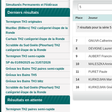
Simultanés Permanents et Fédéraux
Derniers résultats
Place
Joueur
Termignon TH3 originales
7 résultats pour la série 5
Muzillac (Billiers) TH2 catégoriel étape de la
Ronde
Carhaix TH2 catégoriel étape de la Ronde
7
GNUVA Catherin
Scrabble du Sud Goëlo (Plourhan) TH2
8
DEVIGNE Lauren
catégoriel étape de la Ronde
Termignon TH3 semi-rapide
9
AUBERT Francin
SP du 01/09/2025 au 31/07/2026
10
MALESZKA Anni
Gréoux les Bains TH2 paires semi-rapide
11
FURET Paule
Gréoux les Bains TH5
14
KURKDJIAN Mar
Gréoux les Bains TH3 blitz
16
KURKDJIAN Gisè
Scrabble du Sud Goëlo (Plourhan) TH2
catégoriel étape de la Ronde
Résultats en attente
Termignon TH2 paires semi-rapide