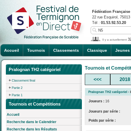
Fédération Française
22 rue Esquirol, 75013
Tél :
01.53.92.53.20
3
Il y a actuellement
Accueil
Tournois
Classements
Classique
Jeunes
Tournois et Compéti
Pralognan TH2 catégoriel
<<<
2018
Classement final
Partie 2
Pralognan TH2 catégoriel
- 
Partie 1
Joueurs :
16
Tournois et Compétitions
Joueurs par série :
Accueil
Poids par série :
Recherche dans le Calendrier
Recherche dans les Résultats