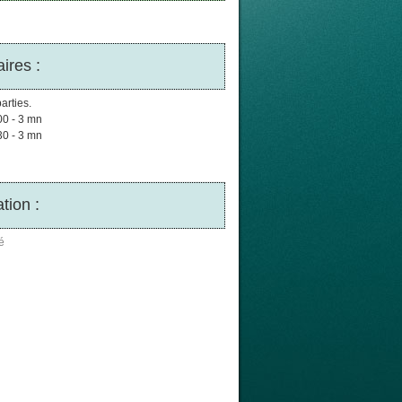
ires :
arties.
00 - 3 mn
30 - 3 mn
tion :
é