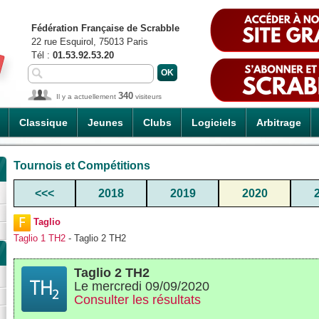
Fédération Française de Scrabble
22 rue Esquirol, 75013 Paris
Tél :
01.53.92.53.20
340
Il y a actuellement
visiteurs
Classique
Jeunes
Clubs
Logiciels
Arbitrage
Tournois et Compétitions
<<<
2018
2019
2020
Taglio
Taglio 1 TH2
- Taglio 2 TH2
Taglio 2 TH2
Le mercredi 09/09/2020
Consulter les résultats