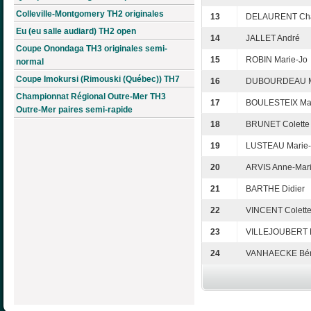
Colleville-Montgomery TH2 originales
13
DELAURENT Cha
Eu (eu salle audiard) TH2 open
14
JALLET André
Coupe Onondaga TH3 originales semi-
15
ROBIN Marie-Jo
normal
Coupe Imokursi (Rimouski (Québec)) TH7
16
DUBOURDEAU M
Championnat Régional Outre-Mer TH3
17
BOULESTEIX Mar
Outre-Mer paires semi-rapide
18
BRUNET Colette
19
LUSTEAU Marie-
20
ARVIS Anne-Mar
21
BARTHE Didier
22
VINCENT Colett
23
VILLEJOUBERT 
24
VANHAECKE Bér