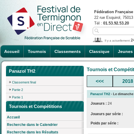
Fédération Française
22 rue Esquirol, 75013
Tél :
01.53.92.53.20
2
Il y a actuellement
Accueil
Tournois
Classements
Classique
Jeunes
Tournois et Compéti
Panazol TH2
<<<
2018
Classement final
Partie 2
Panazol TH2
- Le dimanche 2
Partie 1
Joueurs :
24
Tournois et Compétitions
Joueurs par série :
Accueil
Poids par série :
Recherche dans le Calendrier
Recherche dans les Résultats