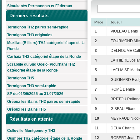
Simultanés Permanents et Fédéraux
Derniers résultats
Place
Joueur
Termignon TH2 paires semi-rapide
1
VIOLEAU Denis
Termignon TH3 originales
2
FOURMOND Mic
Muzillac (Billiers) TH2 catégoriel étape de la
Ronde
3
DELHOUME Cath
Carhaix TH2 catégoriel étape de la Ronde
4
LATHIÈRE Josia
Scrabble du Sud Goëlo (Plourhan) TH2
5
LACHAISE Mado
catégoriel étape de la Ronde
Termignon TH5
6
GUIGNARD Evel
Termignon TH3 semi-rapide
7
ROMÉ Denise
SP du 01/09/2025 au 31/07/2026
8
BRETOU Rollan
Gréoux les Bains TH2 paires semi-rapide
9
GIBEAU Eliane
Gréoux les Bains TH5
Résultats en attente
10
MEYRAUD Nicol
11
DEUX Chantal
Colleville-Montgomery TH3
12
ROBERT Jean-Pi
Quimper TH2 catégoriel étape de la Ronde